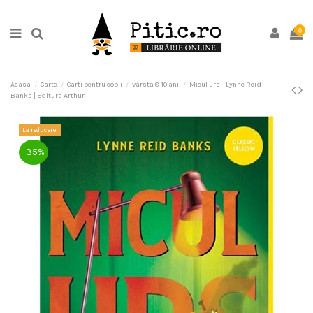
0
Acasa
Carte
Carti pentru copii
vârstă 8-10 ani
Micul urs - Lynne Reid
Banks | Editura Arthur
La reducere!
-35%