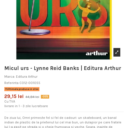
Micul urs - Lynne Reid Banks | Editura Arthur
Marca:
Editura Arthur
Referinta
C012-001055
Ultimele produse in stoc
29,15 lei
44,84 lei
-35%
Cu TVA
livrare in 1 - 3 zile lucratoare
De ziua lui, Omri primeste fel si fel de cadouri: un skateboard, un banal
indian de plastic de la prietenul lui cel mai bun, un dulapior pe care fratele
lui l-a gasit pe strada si o cheie frumoasa si veche. Seara, inainte de