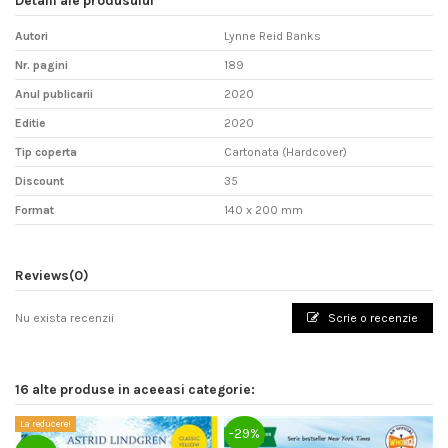
Detalii ale produsului
Autori
Lynne Reid Banks
Nr. pagini
189
Anul publicarii
2020
Editie
2020
Tip coperta
Cartonata (Hardcover)
Discount
35
Format
140 x 200 mm
Reviews
(0)
Nu exista recenzii
Scrie o recenzie
16 alte produse in aceeasi categorie:
La reducere!
La
-29%