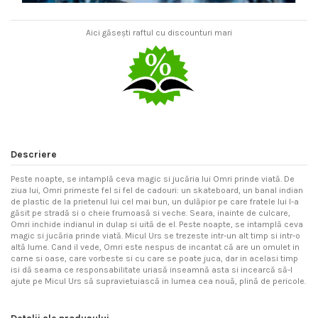
Aici găsești raftul cu discounturi mari
Descriere
Peste noapte, se intamplă ceva magic si jucăria lui Omri prinde viată. De
ziua lui, Omri primeste fel si fel de cadouri: un skateboard, un banal indian
de plastic de la prietenul lui cel mai bun, un dulăpior pe care fratele lui l-a
găsit pe stradă si o cheie frumoasă si veche. Seara, inainte de culcare,
Omri inchide indianul in dulap si uită de el. Peste noapte, se intamplă ceva
magic si jucăria prinde viată. Micul Urs se trezeste intr-un alt timp si intr-o
altă lume. Cand il vede, Omri este nespus de incantat că are un omulet in
carne si oase, care vorbeste si cu care se poate juca, dar in acelasi timp
isi dă seama ce responsabilitate uriasă inseamnă asta si incearcă să-l
ajute pe Micul Urs să supravietuiască in lumea cea nouă, plină de pericole.