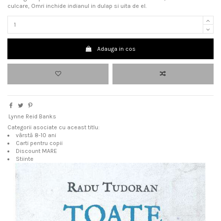
culcare, Omri inchide indianul in dulap si uita de el.
Adauga in cos
Lynne Reid Banks
Categorii asociate cu aceast titlu:
vârstă 8-10 ani
Carti pentru copii
Discount MARE
Stiinte