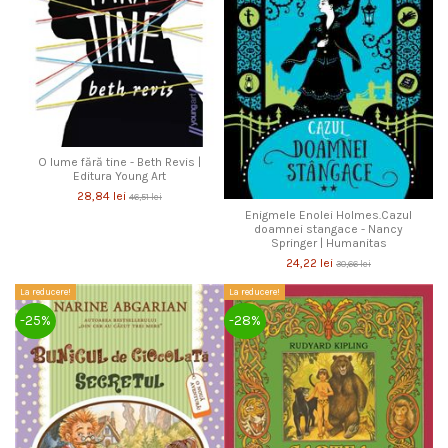
O lume fără tine - Beth Revis |
Editura Young Art
28,84 lei
46,51 lei
Enigmele Enolei Holmes.Cazul
doamnei stangace - Nancy
Springer | Humanitas
24,22 lei
30,66 lei
La reducere!
La reducere!
-25%
-28%