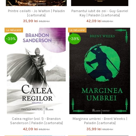
Printre ceilalti - Jo Walton | Paladin
Pamantul iubit de zei - Guy Gavriel
[cartonata]
Kay | Paladin [cartonata]
35,99 lei
42,09 lei
59,00 lei
69,00 lei
La reducere!
La reducere!
-39%
-39%
Calea regilor (vol. 1) - Brandon
Marginea umbrei - Brent Weeks |
Sanderson | Paladin [cartonata]
Paladin [cartonata]
42,09 lei
35,99 lei
69,00 lei
59,00 lei