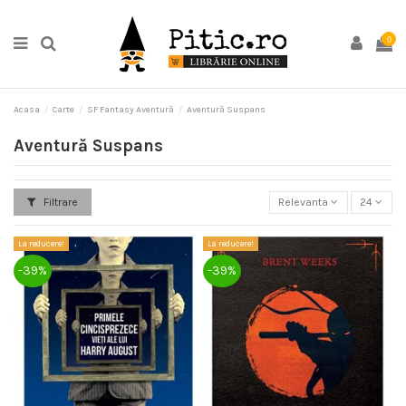
0
Acasa
Carte
SF Fantasy Aventură
Aventură Suspans
Aventură Suspans
Filtrare
Relevanta
24
La reducere!
La reducere!
-39%
-39%