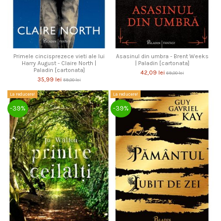
Primele cincisprezece vieti ale lui
Asasinul din umbra - Brent Weeks
Harry August - Claire North |
| Paladin [cartonata]
Paladin [cartonata]
42,09 lei
69,00 lei
35,99 lei
59,00 lei
La reducere!
La reducere!
-39%
-39%