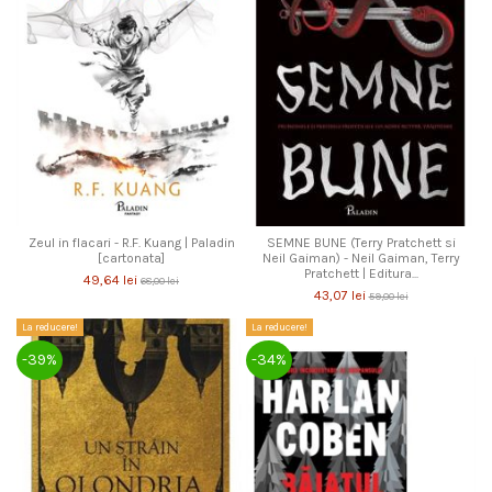
Zeul in flacari - R.F. Kuang | Paladin
SEMNE BUNE (Terry Pratchett si
[cartonata]
Neil Gaiman) - Neil Gaiman, Terry
Pratchett | Editura...
49,64 lei
68,00 lei
43,07 lei
59,00 lei
La reducere!
La reducere!
-39%
-34%