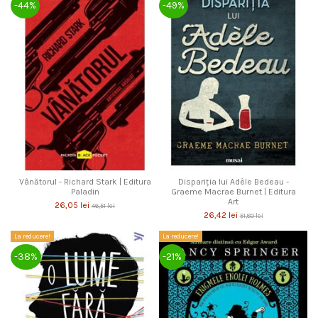
-44%
-49%
Vânătorul - Richard Stark | Editura
Dispariţia lui Adèle Bedeau -
Paladin
Graeme Macrae Burnet | Editura
Art
26,05 lei
46,51 lei
26,42 lei
51,80 lei
La reducere!
La reducere!
-38%
-21%