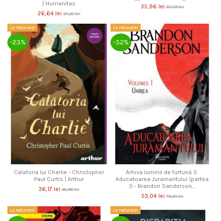
| Humanitas
35,96 lei
57,09 lei
26,64 lei
37,00 lei
La reducere!
La reducere!
-23%
-32%
Calatoria lui Charlie - Christopher
Arhiva luminii de furtună 5:
Paul Curtis | Arthur
Aducatoarea Juramantului (partea
I) - Brandon Sanderson...
36,17 lei
46,98 lei
53,04 lei
78,00 lei
La reducere!
La reducere!