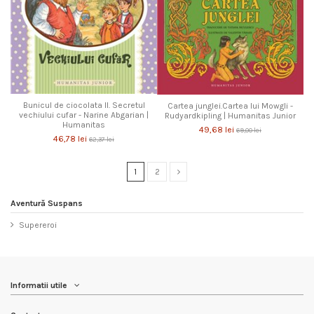
Bunicul de ciocolata II. Secretul
Cartea junglei.Cartea lui Mowgli -
vechiului cufar - Narine Abgarian |
Rudyardkipling | Humanitas Junior
Humanitas
49,68 lei
69,00 lei
46,78 lei
62,37 lei
1
2
Aventură Suspans
Supereroi
Informatii utile