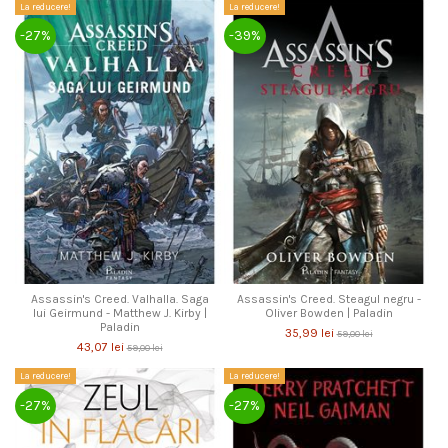
La reducere!
La reducere!
-27%
-39%
Assassin's Creed. Valhalla. Saga
Assassin's Creed. Steagul negru -
lui Geirmund - Matthew J. Kirby |
Oliver Bowden | Paladin
Paladin
35,99 lei
59,00 lei
43,07 lei
59,00 lei
La reducere!
La reducere!
-27%
-27%