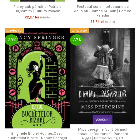
Ripley sub pământ - Patricia
Postasul suna intotdeauna de
Highsmith | Editura Paladin
doua ori - James M. Cain | Editura
Paladin
22,27 lei
51,80 lei
25,71 lei
40,17 lei
La reducere!
La reducere!
-28%
-37%
Miss peregrine. Vol.5 Divanul
Enigmele Enolei Holmes.Cazul
pasarilor [cartonat] - Ransom
buchetelor bizare - Nancy Springer
Riggs | Editura Young Art