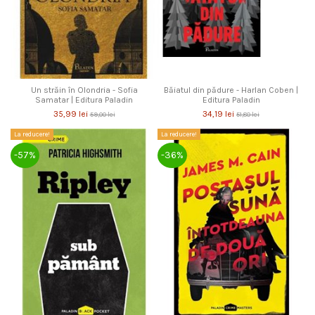
Un străin în Olondria - Sofia
Băiatul din pădure - Harlan Coben |
Samatar | Editura Paladin
Editura Paladin
35,99 lei
34,19 lei
59,00 lei
51,80 lei
La reducere!
La reducere!
-57%
-36%