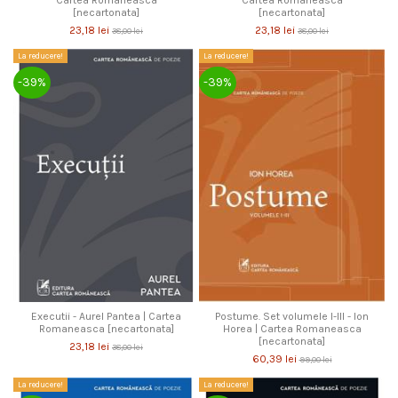
[necartonata]
[necartonata]
23,18 lei
23,18 lei
38,00 lei
38,00 lei
La reducere!
La reducere!
-39%
-39%
Executii - Aurel Pantea | Cartea
Postume. Set volumele I-III - Ion
Romaneasca [necartonata]
Horea | Cartea Romaneasca
[necartonata]
23,18 lei
38,00 lei
60,39 lei
99,00 lei
La reducere!
La reducere!