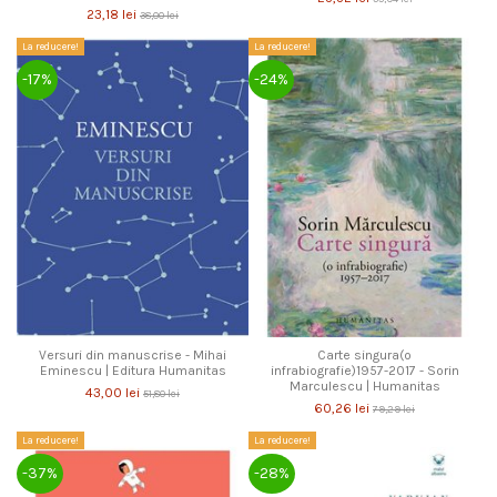
23,18 lei
38,00 lei
La reducere!
La reducere!
-17%
-24%
Versuri din manuscrise - Mihai
Carte singura(o
Eminescu | Editura Humanitas
infrabiografie)1957-2017 - Sorin
Marculescu | Humanitas
43,00 lei
51,80 lei
60,26 lei
79,29 lei
La reducere!
La reducere!
-37%
-28%