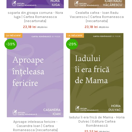
soparla din groapa comuna - Nora
Cealalta cafea - Ioan Radu
Iuga | Cartea Romaneasca
Vacarescu | Cartea Romaneasca
[necartonata]
[necartonata]
23,18 lei
23,18 lei
38,00 lei
38,00 lei
La reducere!
La reducere!
-39%
-29%
Iadului îi era frică de Mama - Horia
Dulvac | Editura Cartea
Aproape inteleasa fericire -
Românească
Casandra Ioan | Cartea
Romaneasca [necartonata]
25,52 lei
35,94 lei