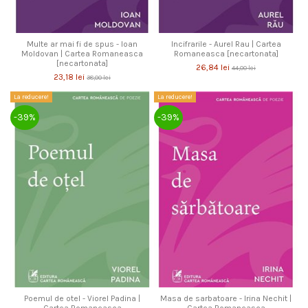
Multe ar mai fi de spus - Ioan
Incifrarile - Aurel Rau | Cartea
Moldovan | Cartea Romaneasca
Romaneasca [necartonata]
[necartonata]
26,84 lei
44,00 lei
23,18 lei
38,00 lei
La reducere!
La reducere!
-39%
-39%
Poemul de otel - Viorel Padina |
Masa de sarbatoare - Irina Nechit |
Cartea Romaneasca
Cartea Romaneasca