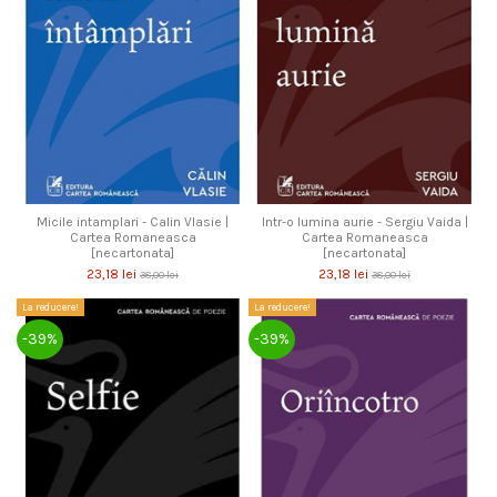
Micile intamplari - Calin Vlasie |
Intr-o lumina aurie - Sergiu Vaida |
Cartea Romaneasca
Cartea Romaneasca
[necartonata]
[necartonata]
23,18 lei
23,18 lei
38,00 lei
38,00 lei
La reducere!
La reducere!
-39%
-39%