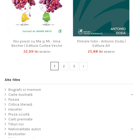
Noi poezii cu Ma și Mi - Irina
Primele fobii - Antonio Doda |
Becher | Editura Curtea Veche
Editura Art
32,99 lei
25,88 lei
42,30 lei
35,94 lei
1
2
3
Alte filtre
Biografii si memorii
Carte ilustrată
Poezie
Critica literară
Hasefer
Proza scurtă
Carti premiate
Titluri noi
Nationalitate autori
Bestseller