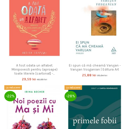
A fost odata un alfabet.
Ei spun că mă cheamă Varujan -
Minipovesti pentru (aproape)
Varujan Vosganian | Editura Art
toate literele [cartonat] -...
25,88 lei
35,94 lei
29,59 lei
46,98 lei
La reducere!
La reducere!
-22%
-28%