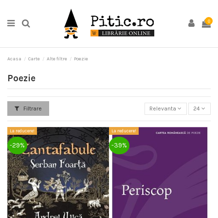
0
Acasa
Carte
Alte filtre
Poezie
Poezie
Filtrare
Relevanta
24
La reducere!
La reducere!
-29%
-39%