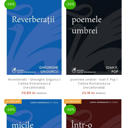
-39%
-39%
Reverberatii - Gheorghe Grigurcu |
poemele umbrei - Ioan F. Pop |
Cartea Romaneasca
Cartea Romaneasca
[necartonata]
[necartonata]
29,89 lei
23,18 lei
49,00 lei
38,00 lei
La reducere!
La reducere!
-39%
-39%