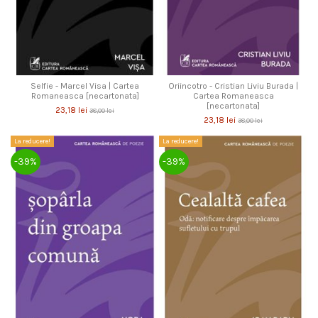
Selfie - Marcel Visa | Cartea
Oriincotro - Cristian Liviu Burada |
Romaneasca [necartonata]
Cartea Romaneasca
[necartonata]
23,18 lei
38,00 lei
23,18 lei
38,00 lei
La reducere!
La reducere!
-39%
-39%