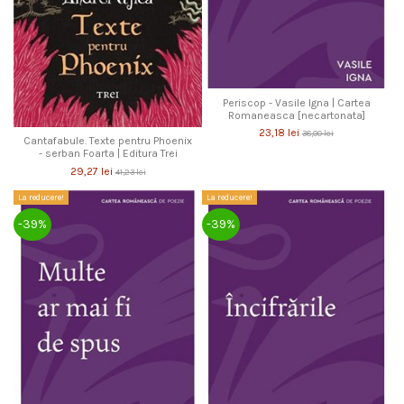
Periscop - Vasile Igna | Cartea
Romaneasca [necartonata]
23,18 lei
38,00 lei
Cantafabule. Texte pentru Phoenix
- serban Foarta | Editura Trei
29,27 lei
41,23 lei
La reducere!
La reducere!
-39%
-39%