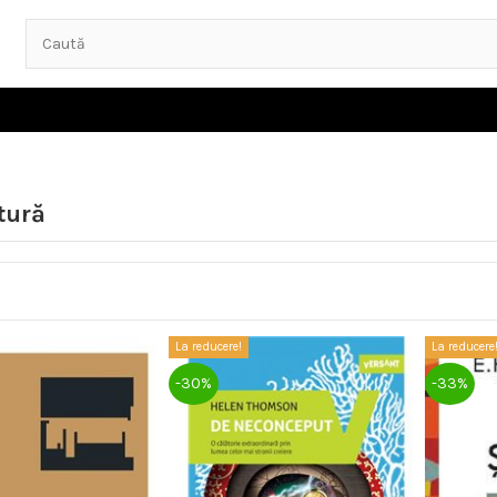
tură
La reducere!
La reducere
-30%
-33%