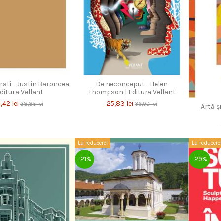
trati - Justin Baroncea
De neconceput - Helen
Editura Vellant
Thompson | Editura Vellant
,42 lei
25,83 lei
38,85 lei
36,90 lei
Artă şi
La reducere!
La reducere
-21%
-29%