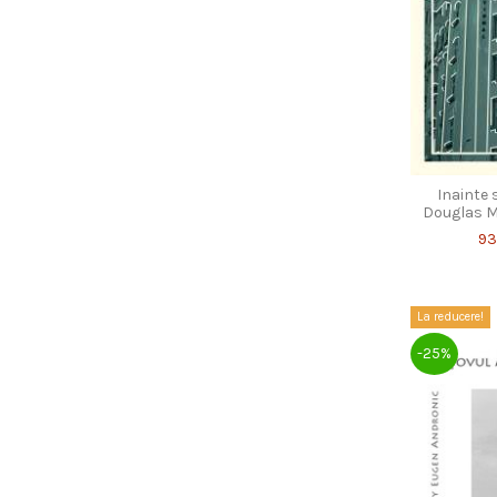
Inainte 
Douglas M
93
La reducere!
-25%