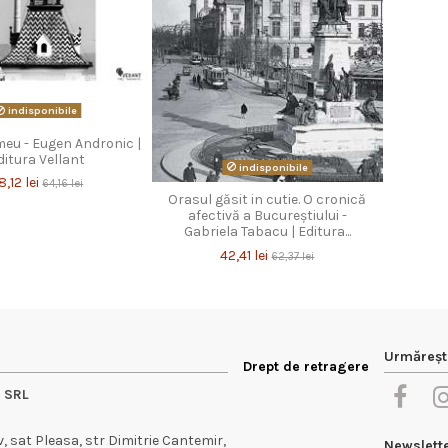
indisponibile
eu - Eugen Andronic |
ditura Vellant
indisponibile
8,12 lei
64,16 lei
Orasul găsit in cutie. O cronică
afectivă a Bucureștiului -
Gabriela Tabacu | Editura...
42,41 lei
62,37 lei
Urmăreșt
Drept de retragere
e SRL
 sat Pleasa, str Dimitrie Cantemir,
Newslett