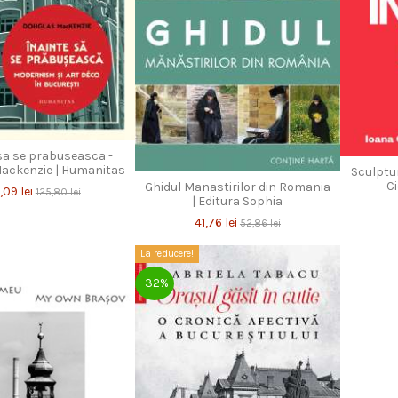
sa se prabuseasca -
ackenzie | Humanitas
Sculptur
C
Ghidul Manastirilor din Romania
,09 lei
125,80 lei
| Editura Sophia
41,76 lei
52,86 lei
La reducere!
-32%