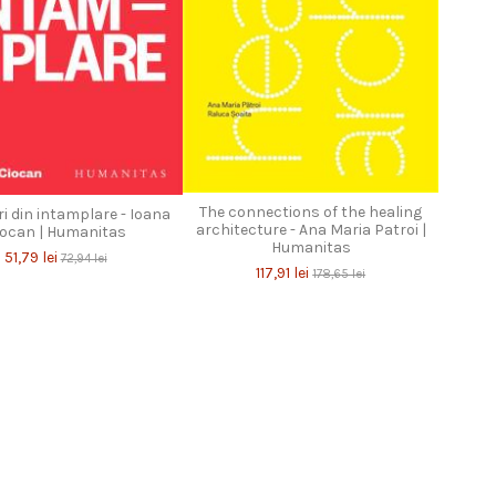
The connections of the healing
i din intamplare - Ioana
architecture - Ana Maria Patroi |
iocan | Humanitas
Humanitas
51,79 lei
72,94 lei
117,91 lei
178,65 lei