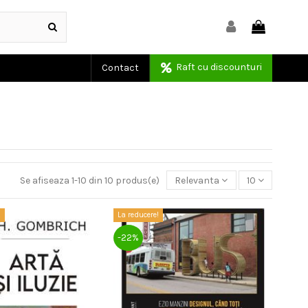
Raft cu discounturi
Contact
Se afiseaza 1-10 din 10 produs(e)
Relevanta
10
!
La reducere!
-22%