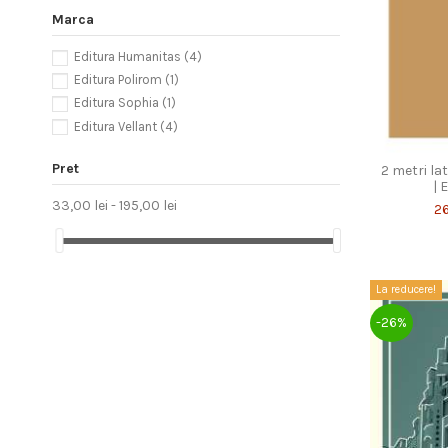
Marca
Editura Humanitas
(4)
Editura Polirom
(1)
Editura Sophia
(1)
Editura Vellant
(4)
Pret
2 metri la
| 
33,00 lei - 195,00 lei
26
La reducere!
-26%