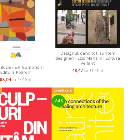
Designul, cand toti suntem
designeri - Ezio Manzini | Editura
Vellant
 iluzie - E.H. Gombrich |
49,47 lei
63,43 lei
Editura Polirom
63,04 lei
94,09 lei
!
La reducere!
-34%