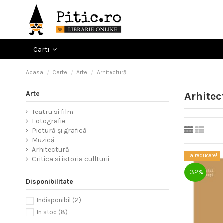
Carti
Acasa
Carte
Arte
Arhitectură
Arte
Arhitec
Teatru si film
Fotografie
Pictură și grafică
Muzică
Arhitectură
La reducere!
Critica si istoria cullturii
-32%
Disponibilitate
Indisponibil
(2)
In stoc
(8)