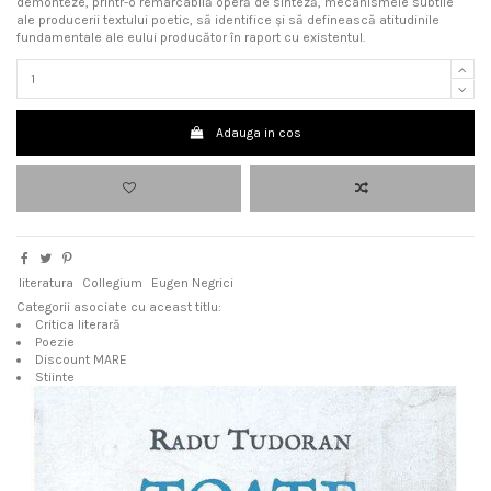
demonteze, printr-o remarcabilă operă de sinteză, mecanismele subtile
ale producerii textului poetic, să identifice şi să definească atitudinile
fundamentale ale eului producător în raport cu existentul.
Adauga in cos
literatura
Collegium
Eugen Negrici
Categorii asociate cu aceast titlu:
Critica literară
Poezie
Discount MARE
Stiinte