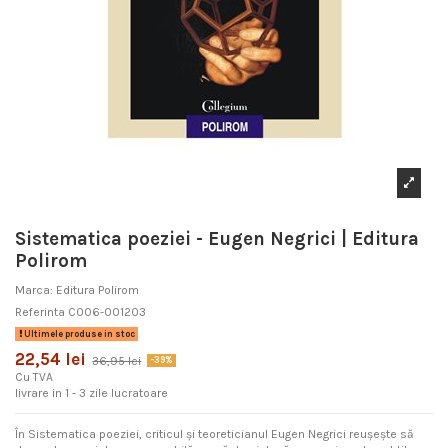
Sistematica poeziei - Eugen Negrici | Editura
Polirom
Marca:
Editura Polirom
Referinta
C006-001203
Ultimele produse in stoc
22,54 lei
36,95 lei
-39%
Cu TVA
livrare in 1 - 3 zile lucratoare
În Sistematica poeziei, criticul şi teoreticianul Eugen Negrici reuşeşte să