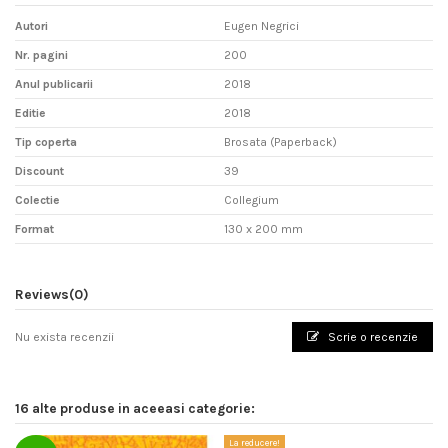
Autori
Eugen Negrici
Nr. pagini
200
Anul publicarii
2018
Editie
2018
Tip coperta
Brosata (Paperback)
Discount
39
Colectie
Collegium
Format
130 x 200 mm
Reviews
(0)
Nu exista recenzii
Scrie o recenzie
16 alte produse in aceeasi categorie:
La reducere!
La