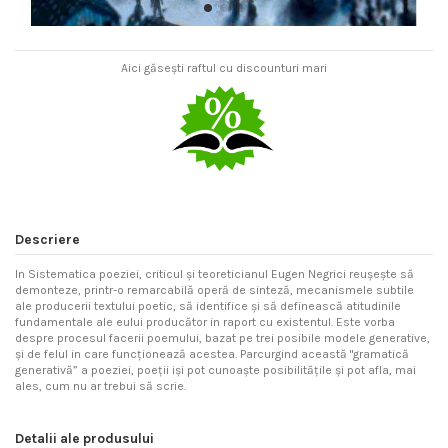
Aici găsești raftul cu discounturi mari
Descriere
In Sistematica poeziei, criticul şi teoreticianul Eugen Negrici reuşeşte să
demonteze, printr-o remarcabilă operă de sinteză, mecanismele subtile
ale producerii textului poetic, să identifice şi să definească atitudinile
fundamentale ale eului producător in raport cu existentul. Este vorba
despre procesul facerii poemului, bazat pe trei posibile modele generative,
şi de felul in care funcţionează acestea. Parcurgind această "gramatică
generativă” a poeziei, poeţii işi pot cunoaşte posibilităţile şi pot afla, mai
ales, cum nu ar trebui să scrie.
Detalii ale produsului