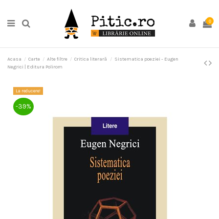
0
Acasa
Carte
Alte filtre
Critica literară
Sistematica poeziei - Eugen
Negrici | Editura Polirom
La reducere!
-39%