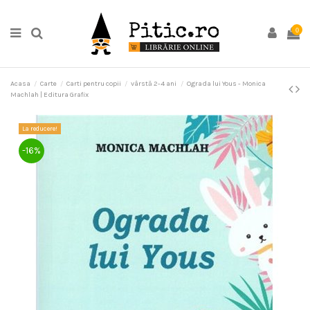
0
Acasa
Carte
Carti pentru copii
vârstă 2-4 ani
Ograda lui Yous - Monica
Machlah | Editura Grafix
La reducere!
-16%