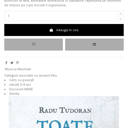
bunicilor la tara, animalele domestice si salbatice, reprezinta un domeniu
de interes pe care micutii il exploreaza.
Adauga in cos
Monica Machlah
Categorii asociate cu aceast titlu:
Cărți cu povești
vârstă 2-4 ani
Discount MARE
Stiinte