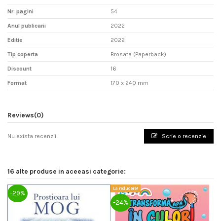
Nr. pagini
54
Anul publicarii
2022
Editie
2022
Tip coperta
Brosata (Paperback)
Discount
16
Format
170 x 240 mm
Reviews
(0)
Nu exista recenzii
Scrie o recenzie
16 alte produse in aceeasi categorie:
La reducere!
La
-29%
-24%
-