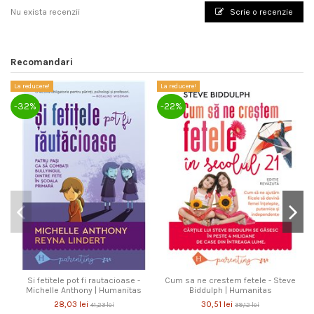
Nu exista recenzii
Scrie o recenzie
Recomandari
La reducere!
La reducere!
La
-32%
-22%
-
Si fetitele pot fi rautacioase -
Cum sa ne crestem fetele - Steve
Michelle Anthony | Humanitas
Biddulph | Humanitas
28,03 lei
30,51 lei
41,23 lei
39,12 lei