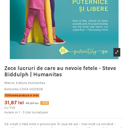
Zece lucruri de care au nevoie fetele - Steve
Biddulph | Humanitas
Marca:
Editura Humanitas
Referinta
C004-000906
Ultimele produse in stoc
31,87 lei
47,57 lei
-33%
Cu TVA
livrare in 1 - 3 zile lucratoare
Să crești o fată este o provocare. În ziua de azi – mai mult ca oricând –