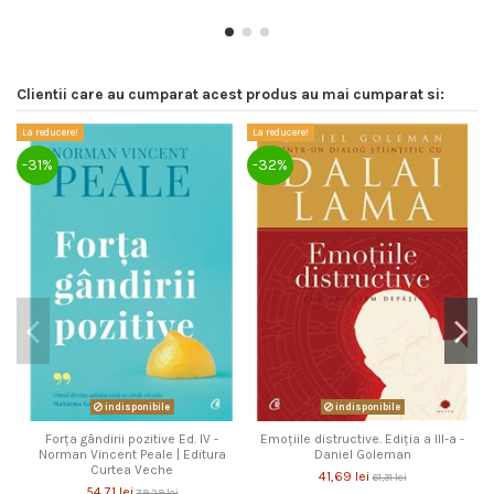
Clientii care au cumparat acest produs au mai cumparat si:
La reducere!
La reducere!
La
-31%
-32%
-
indisponibile
indisponibile
Forța gândirii pozitive Ed. IV -
Emoţiile distructive. Ediţia a III-a -
Norman Vincent Peale | Editura
Daniel Goleman
Curtea Veche
41,69 lei
61,31 lei
54,71 lei
79,29 lei