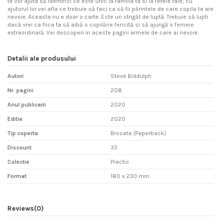
te vor ajuta să identifici ce este unic la familia ta si la fetele tale; cu
ajutorul lor vei afla ce trebuie să faci ca să fii părintele de care copila ta are
nevoie. Aceasta nu e doar o carte. Este un strigăt de luptă. Trebuie să lupti
dacă vrei ca fiica ta să aibă o copilărie fericită si să ajungă o femeie
extraordinară. Vei descoperi in aceste pagini armele de care ai nevoie.
Detalii ale produsului
Autori
Steve Biddulph
Nr. pagini
208
Anul publicarii
2020
Editie
2020
Tip coperta
Brosata (Paperback)
Discount
33
Colectie
Practic
Format
180 x 230 mm
Reviews
(0)