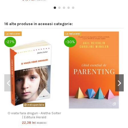
16 alte produse in aceeasi categorie:
La reducere!
La reducere!
La
-27%
-30%
-
indisponibile
O viata fara droguri - Aletha Solter
| Editura Herald
22,38 lei
30,66 lei