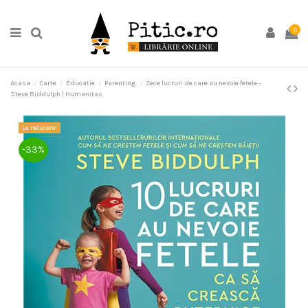
0
Acasa
Carte
Educatie
Parenting
Zece lucruri de care au nevoie fetele -
Steve Biddulph | Humanitas
La reducere!
-33%