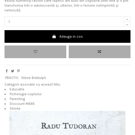
există numeroși factori care răpesc ani buni din copilăria unei fete și o pot
transforma într-o adolescentă și, ulterior, într-o femeie neîmplinită și
nefericită.
Adauga in cos
PRACTIC
Steve Biddulph
Categorii asociate cu aceast titlu:
Educatie
Psihologia copilului
Parenting
Discount MARE
Stiinte