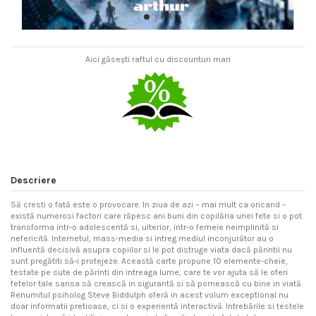
Aici găsești raftul cu discounturi mari
Descriere
Să cresti o fată este o provocare. In ziua de azi – mai mult ca oricand –
există numerosi factori care răpesc ani buni din copilăria unei fete si o pot
transforma intr-o adolescentă si, ulterior, intr-o femeie neimplinită si
nefericită. Internetul, mass-media si intreg mediul inconjurător au o
influentă decisivă asupra copiilor si le pot distruge viata dacă părintii nu
sunt pregătiti să-i protejeze. Această carte propune 10 elemente-cheie,
testate pe sute de părinti din intreaga lume, care te vor ajuta să le oferi
fetelor tale sansa să crească in sigurantă si să pornească cu bine in viată.
Renumitul psiholog Steve Biddulph oferă in acest volum exceptional nu
doar informatii pretioase, ci si o experientă interactivă. Intrebările si testele