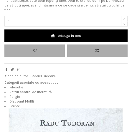
nu răsplătește. Este doar reper și idee. Doar tu stai cu ochii pe Dumnezeu,
ca să poți apoi, având măsura a ce se cade și a ce nu, să stai cu ochii pe
tine.
Adauga in cos
Serie de autor
Gabriel Liiceanu
Categorii asociate cu aceast titlu:
Filosofie
Raftul central de literatură
Religie
Discount MARE
Stiinte