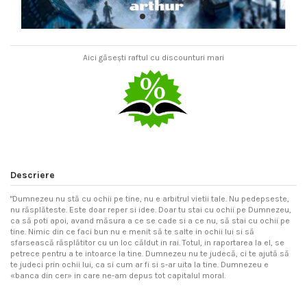
Aici găsești raftul cu discounturi mari
Descriere
"Dumnezeu nu stă cu ochii pe tine, nu e arbitrul vietii tale. Nu pedepseste,
nu răsplăteste. Este doar reper si idee. Doar tu stai cu ochii pe Dumnezeu,
ca să poti apoi, avand măsura a ce se cade si a ce nu, să stai cu ochii pe
tine. Nimic din ce faci bun nu e menit să te salte in ochii lui si să
sfarsească răsplătitor cu un loc căldut in rai. Totul, in raportarea la el, se
petrece pentru a te intoarce la tine. Dumnezeu nu te judecă, ci te ajută să
te judeci prin ochii lui, ca si cum ar fi si s-ar uita la tine. Dumnezeu e
«banca din cer» in care ne-am depus tot capitalul moral.