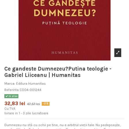
Ce gandeste Dumnezeu?Putina teologie -
Gabriel Liiceanu | Humanitas
Marca:
Editura Humanitas
Referinta
C004-001244
In stoc
32,83 lei
47,57 lei
-31%
Cu TVA
livrare in 1 - 3 zile lucratoare
Dumnezeu nu stă cu ochii pe tine, nu e arbitrul vieții tale. Nu pedepsește,