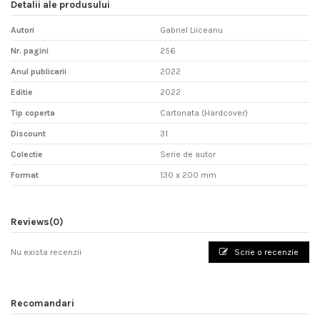
Detalii ale produsului
Autori
Gabriel Liiceanu
Nr. pagini
256
Anul publicarii
2022
Editie
2022
Tip coperta
Cartonata (Hardcover)
Discount
31
Colectie
Serie de autor
Format
130 x 200 mm
Reviews
(0)
Nu exista recenzii
Scrie o recenzie
Recomandari