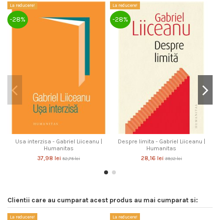
La reducere!
La reducere!
La
-28%
-28%
-
Usa interzisa - Gabriel Liiceanu |
Despre limita - Gabriel Liiceanu |
Humanitas
Humanitas
37,98 lei
28,16 lei
52,75 lei
39,12 lei
Clientii care au cumparat acest produs au mai cumparat si:
La reducere!
La reducere!
La