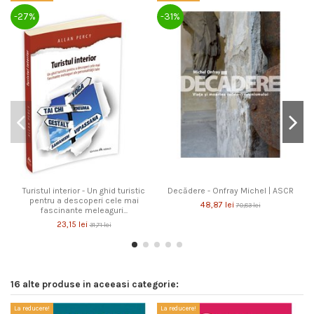
-27%
-31%
-
Turistul interior - Un ghid turistic
Decădere - Onfray Michel | ASCR
C
pentru a descoperi cele mai
48,87 lei
70,83 lei
fascinante meleaguri...
23,15 lei
31,71 lei
16 alte produse in aceeasi categorie:
La reducere!
La reducere!
La