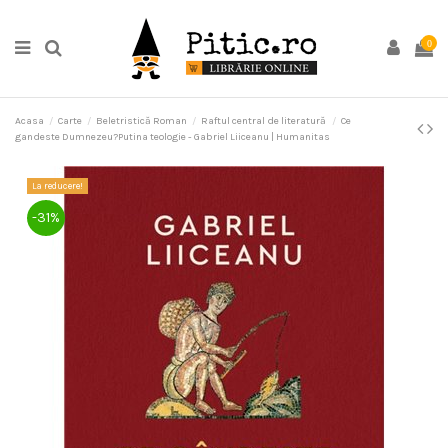
0
Acasa
Carte
Beletristică Roman
Raftul central de literatură
Ce
gandeste Dumnezeu?Putina teologie - Gabriel Liiceanu | Humanitas
La reducere!
-31%