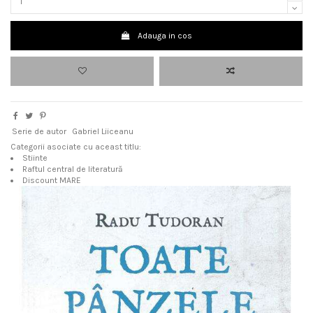
Adauga in cos
Serie de autor
Gabriel Liiceanu
Categorii asociate cu aceast titlu:
Stiinte
Raftul central de literatură
Discount MARE