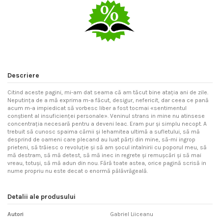
Descriere
Citind aceste pagini, mi-am dat seama că am tăcut bine ataţia ani de zile.
Neputinţa de a mă exprima m-a făcut, desigur, nefericit, dar ceea ce pană
acum m-a impiedicat să vorbesc liber a fost tocmai «sentimentul
conştient al insuficienţei personale». Veninul strans in mine nu atinsese
concentraţia necesară pentru a deveni leac. Eram pur şi simplu necopt. A
trebuit să cunosc spaima cărnii şi lehamitea ultimă a sufletului, să mă
desprind de oameni care plecand au luat părţi din mine, să-mi ingrop
prieteni, să trăiesc o revoluţie şi să am şocul intalnirii cu poporul meu, să
mă destram, să mă detest, să mă inec in regrete şi remuşcări şi să mai
vreau, totuşi, să mă adun din nou. Fără toate astea, orice pagină scrisă in
nume propriu nu este decat o enormă pălăvrăgeală.
Detalii ale produsului
Autori
Gabriel Liiceanu