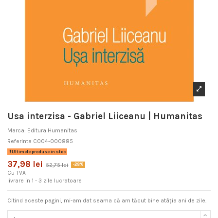
Usa interzisa - Gabriel Liiceanu | Humanitas
Marca:
Editura Humanitas
Referinta
C004-000885
Ultimele produse in stoc
37,98 lei
52,75 lei
-28%
Cu TVA
livrare in 1 - 3 zile lucratoare
Citind aceste pagini, mi-am dat seama că am tăcut bine atâţia ani de zile.