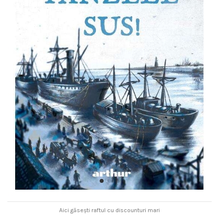
Aici găsești raftul cu discounturi mari