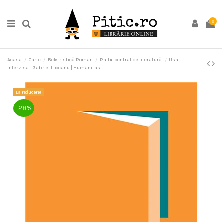
0
Acasa
Carte
Beletristică Roman
Raftul central de literatură
Usa
interzisa - Gabriel Liiceanu | Humanitas
La reducere!
-28%