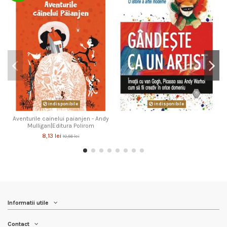
indisponibile
indisponibile
Aventurile cainelui paianjen - Andy
Mulligan|Editura Polirom
8,13 lei
10,56 lei
Informatii utile
Contact