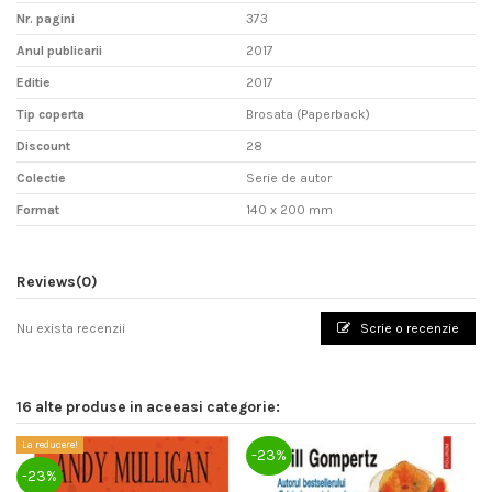
Nr. pagini
373
Anul publicarii
2017
Editie
2017
Tip coperta
Brosata (Paperback)
Discount
28
Colectie
Serie de autor
Format
140 x 200 mm
Reviews
(0)
Nu exista recenzii
Scrie o recenzie
16 alte produse in aceeasi categorie:
La reducere!
La
-23%
-23%
-