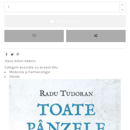
Adauga in cos
Hans Anton Adams
Categorii asociate cu aceast titlu:
Medicină și Farmacologie
Stiinte