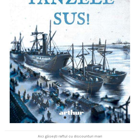
Aici găsești raftul cu discounturi mari