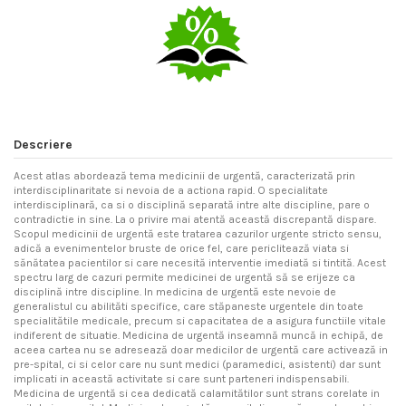
Descriere
Acest atlas abordează tema medicinii de urgentă, caracterizată prin
interdisciplinaritate si nevoia de a actiona rapid. O specialitate
interdisciplinară, ca si o disciplină separată intre alte discipline, pare o
contradictie in sine. La o privire mai atentă această discrepantă dispare.
Scopul medicinii de urgentă este tratarea cazurilor urgente stricto sensu,
adică a evenimentelor bruste de orice fel, care periclitează viata si
sănătatea pacientilor si care necesită interventie imediată si tintită. Acest
spectru larg de cazuri permite medicinei de urgentă să se erijeze ca
disciplină intre discipline. In medicina de urgentă este nevoie de
generalistul cu abilităti specifice, care stăpaneste urgentele din toate
specialitătile medicale, precum si capacitatea de a asigura functiile vitale
indiferent de situatie. Medicina de urgentă inseamnă muncă in echipă, de
aceea cartea nu se adresează doar medicilor de urgentă care activează in
pre-spital, ci si celor care nu sunt medici (paramedici, asistenti) dar sunt
implicati in această activitate si care sunt parteneri indispensabili.
Medicina de urgentă si cea dedicată calamitătilor sunt strans corelate in