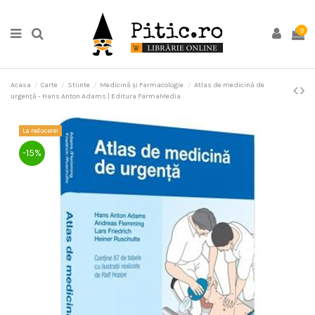
0
Acasa
Carte
Stiinte
Medicină și Farmacologie
Atlas de medicină de
urgență - Hans Anton Adams | Editura FarmaMedia
La reducere!
-15%