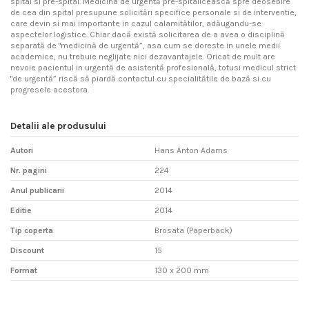
spital si pre-spital. Medicina de urgentă pre-spitalicească spre deosebire
de cea din spital presupune solicitări specifice personale si de interventie,
care devin si mai importante in cazul calamitătilor, adăugandu-se
aspectelor logistice. Chiar dacă există solicitarea de a avea o disciplină
separată de "medicină de urgentă”, asa cum se doreste in unele medii
academice, nu trebuie neglijate nici dezavantajele. Oricat de mult are
nevoie pacientul in urgentă de asistentă profesională, totusi medicul strict
"de urgentă” riscă să piardă contactul cu specialitătile de bază si cu
progresele acestora.
Detalii ale produsului
Autori
Hans Anton Adams
Nr. pagini
224
Anul publicarii
2014
Editie
2014
Tip coperta
Brosata (Paperback)
Discount
15
Format
130 x 200 mm