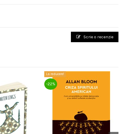
Scrie o recenzie
La reducere!
La reduce
-22%
-25%