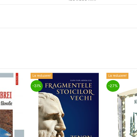
La reducere!
La reducere!
-31%
-27%