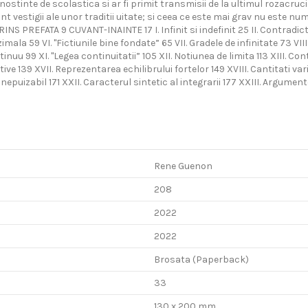
ostinte de scolastica si ar fi primit transmisii de la ultimul rozacruc
nt vestigii ale unor traditii uitate; si ceea ce este mai grav nu este nu
S PREFATA 9 CUVANT-INAINTE 17 I. Infinit si indefinit 25 II. Contradict
a 59 VI. "Fictiunile bine fondate” 65 VII. Gradele de infinitate 73 VIII. "D
tinuu 99 XI. "Legea continuitatii” 105 XII. Notiunea de limita 113 XIII. Co
 139 XVII. Reprezentarea echilibrului fortelor 149 XVIII. Cantitati variab
e inepuizabil 171 XXII. Caracterul sintetic al integrarii 177 XXIII. Argume
Rene Guenon
208
2022
2022
Brosata (Paperback)
33
130 x 200 mm