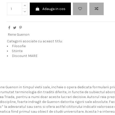
Adauga in cos
Rene Guenon
Categorii asociate cu aceast titlu:
Filosofie
Stiinte
Discount MARE
ne Guenon in timpul vietii sale, incheie o opera dedicata formularii prin
rumutat terminologia din traditii diferite, in functie de subiectul abo
 Triada, pentru a numi doar aceste lucrari decisive. Autorul reia preze
scipline, foarte indragit de Guenon datorita rigorii sale absolute. Fa
 la adevaratul sau sens si ofera astfel cititorului indicatii valoroase
ca fiind primul sau obiect de studii universitare. Acesta l-a interesa