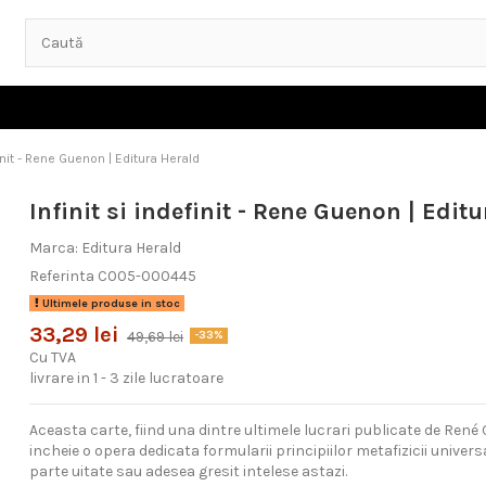
finit - Rene Guenon | Editura Herald
Infinit si indefinit - Rene Guenon | Edit
Marca:
Editura Herald
Referinta
C005-000445
Ultimele produse in stoc
33,29 lei
49,69 lei
-33%
Cu TVA
livrare in 1 - 3 zile lucratoare
Aceasta carte, fiind una dintre ultimele lucrari publicate de René G
incheie o opera dedicata formularii principiilor metafizicii univers
parte uitate sau adesea gresit intelese astazi.