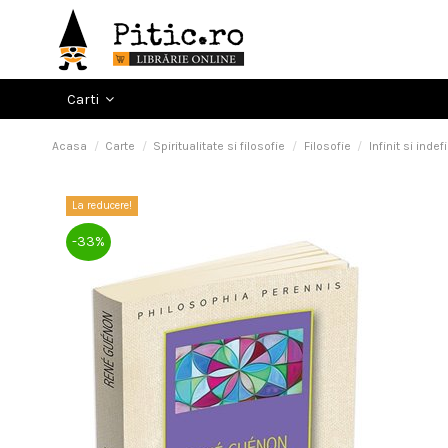
Carti
Acasa
Carte
Spiritualitate si filosofie
Filosofie
Infinit si inde
La reducere!
-33%