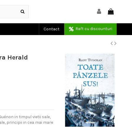
Raft cu discounturi
Contact
ura Herald
uénon in timpul vietii sale,
ale, principii in cea mai mare