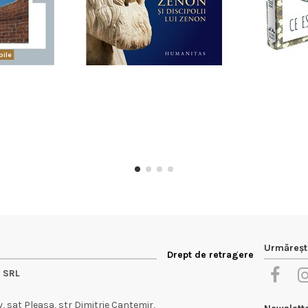
ile
Urmăreșt
Drept de retragere
e SRL
 sat Pleasa, str Dimitrie Cantemir,