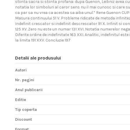
stiinta sacra si stiinta profana: dupa Guenon, Leibniz avea cun
notatia lor simboluri al caror sens nu il mai cunosc si care su
ca par sa nu vrea ca acestea sa aiba unul.” Rene Guenon CUPRIN
Masura continuului 51 V. Probleme ridicate de metoda infinitezimal
Indefinit crescator si indefinit descrescator 91 X. Infinit si con
125 XV. Zero nu este un numar 131 XVI. Notatia numerelor negative
Diferite ordine de indefinitate 163 XXI. Analitic, indefinitul est
la limita 191 XXV. Concluzie 197
Detalii ale produsului
Autori
Nr. pagini
Anul publicarii
Editie
Tip coperta
Discount
Format