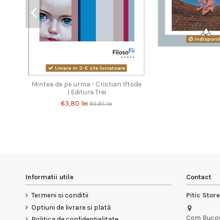
indisponib
Livrare in 3-5 zile lucratoare
Mintea de pe urma - Cristian Iftode
| Editura Trei
63,80 lei
89,85 lei
Informatii utile
Contact
Termeni si conditii
Pitic Stor
Optiuni de livrare si plată
Com Bucov,
Politica de confidențialitate