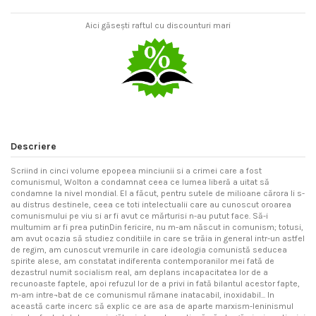
Aici găsești raftul cu discounturi mari
Descriere
Scriind in cinci volume epopeea minciunii si a crimei care a fost
comunismul, Wolton a condamnat ceea ce lumea liberă a uitat să
condamne la nivel mondial. El a făcut, pentru sutele de milioane cărora li s-
au distrus destinele, ceea ce toti intelectualii care au cunoscut oroarea
comunismului pe viu si ar fi avut ce mărturisi n-au putut face. Să-i
multumim ar fi prea putinDin fericire, nu m-am născut in comunism; totusi,
am avut ocazia să studiez conditiile in care se trăia in general intr-un astfel
de regim, am cunoscut vremurile in care ideologia comunistă seducea
spirite alese, am constatat indiferenta contemporanilor mei fată de
dezastrul numit socialism real, am deplans incapacitatea lor de a
recunoaste faptele, apoi refuzul lor de a privi in fată bilantul acestor fapte,
m-am intre¬bat de ce comunismul rămane inatacabil, inoxidabil... In
această carte incerc să explic ce are asa de aparte marxism-leninismul