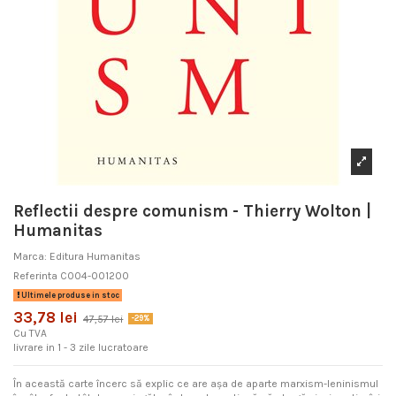
Reflectii despre comunism - Thierry Wolton |
Humanitas
Marca:
Editura Humanitas
Referinta
C004-001200
Ultimele produse in stoc
33,78 lei
47,57 lei
-29%
Cu TVA
livrare in 1 - 3 zile lucratoare
În această carte încerc să explic ce are așa de aparte marxism-leninismul