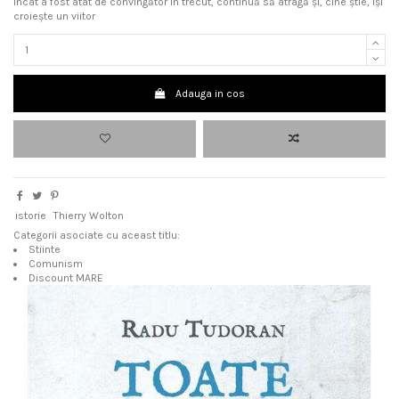
încât a fost atât de convingător în trecut, continuă să atragă și, cine știe, își
croiește un viitor
Adauga in cos
istorie
Thierry Wolton
Categorii asociate cu aceast titlu:
Stiinte
Comunism
Discount MARE