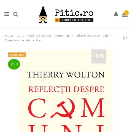
0
Acasa
Carte
Istorie și politică
Comunism
Reflectii despre comunism -
Thierry Wolton | Humanitas
La reducere!
-29%