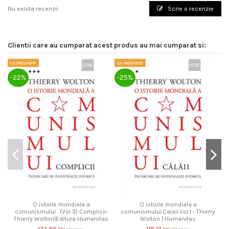
Nu exista recenzii
Scrie o recenzie
Clientii care au cumparat acest produs au mai cumparat si:
La reducere!
La reducere!
La
-22%
-25%
-
O istorie mondiala a
O istorie mondiala a
comunismului . (Vol 3) Complicii-
comunismului.Calaii.Vol.1 - Thierry
Thierry Wolton|Editura Humanitas
Wolton | Humanitas