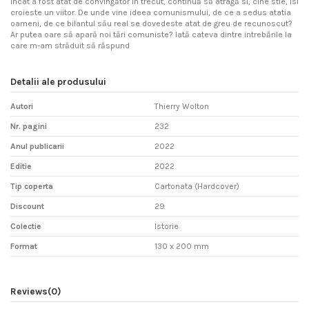
incat a fost atat de convingător in trecut, continuă să atragă si, cine stie, isi
croieste un viitor. De unde vine ideea comunismului, de ce a sedus atatia
oameni, de ce bilantul său real se dovedeste atat de greu de recunoscut?
Ar putea oare să apară noi tări comuniste? Iată cateva dintre intrebările la
care m-am străduit să răspund
Detalii ale produsului
Autori
Thierry Wolton
Nr. pagini
232
Anul publicarii
2022
Editie
2022
Tip coperta
Cartonata (Hardcover)
Discount
29
Colectie
Istorie
Format
130 x 200 mm
Reviews
(0)