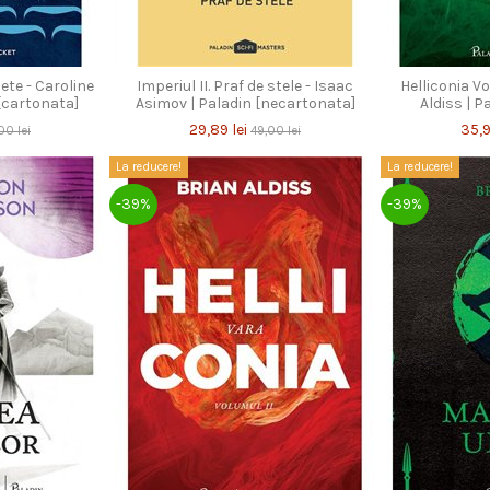
te - Caroline
Imperiul II. Praf de stele - Isaac
Helliconia Vo
[cartonata]
Asimov | Paladin [necartonata]
Aldiss | P
29,89 lei
35,9
00 lei
49,00 lei
La reducere!
La reducere!
-39%
-39%