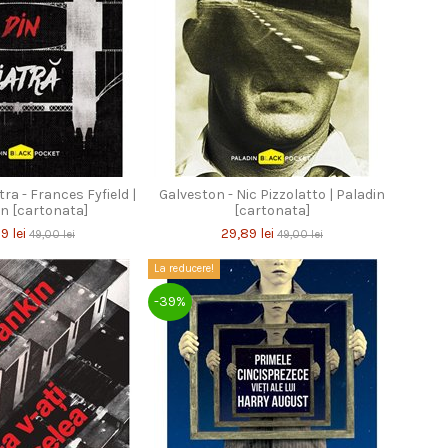
ra - Frances Fyfield |
Galveston - Nic Pizzolatto | Paladin
in [cartonata]
[cartonata]
9 lei
29,89 lei
49,00 lei
49,00 lei
La reducere!
-39%