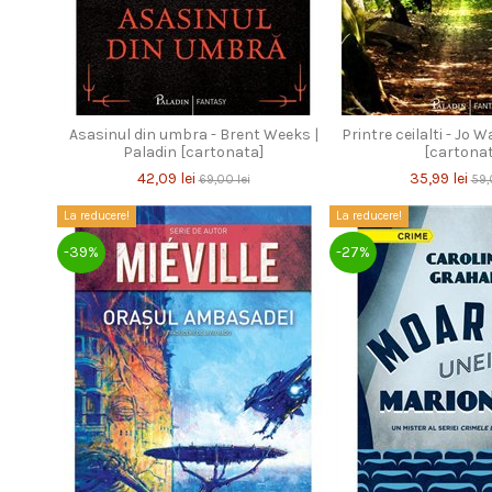
Asasinul din umbra - Brent Weeks |
Printre ceilalti - Jo W
Paladin [cartonata]
[cartona
42,09 lei
35,99 lei
69,00 lei
59,
La reducere!
La reducere!
-39%
-27%