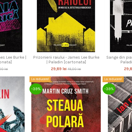
mes Lee Burke |
Prizonierii raiului - James Lee Burke
Sange din piat
onata]
| Paladin [cartonata]
Palad
29,89 lei
29,8
00 lei
49,00 lei
La reducere!
La reducere!
-39%
-39%