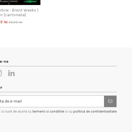
brei - Brent Weeks |
in [cartonata]
9 lei
59,00 lei
e-ne
er
t si sunt de acord cu
termenii si conditiile
si cu
politica de confidentialitate