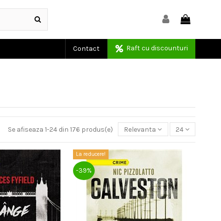
Raft cu discounturi
Contact
Se afiseaza 1-24 din 176 produs(e)
Relevanta
24
La reducere!
-39%