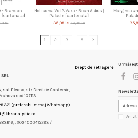
1) - Brandon
Helliconia Vol 2. Vara - Brian Aldiss |
Marginea um
 [cartonata]
Paladin [cartonata]
Palad
35,99 lei
35,9
00 lei
59,00 lei
1
2
3
…
8
Urmăreșt
Drept de retragere
e SRL
 sat Pleasa, str Dimitrie Cantemir,
Newslett
 Prahova cod 107113
29.321 (preferabil mesaj Whatsapp)
@libraria-pitic.ro
Am citi
9583616, J2024000415293 /