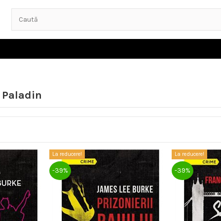
 Paladin
La reducere!
La reducere!
-39%
-39%