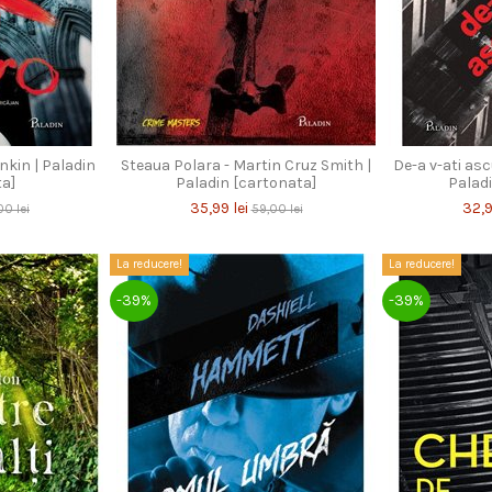
ankin | Paladin
Steaua Polara - Martin Cruz Smith |
De-a v-ati asc
ta]
Paladin [cartonata]
Palad
35,99 lei
32,9
00 lei
59,00 lei
La reducere!
La reducere!
-39%
-39%