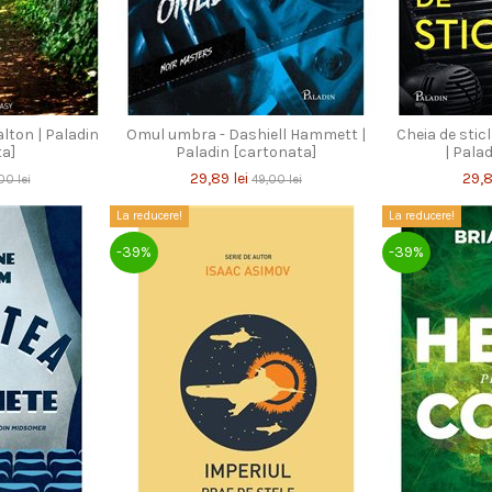
alton | Paladin
Omul umbra - Dashiell Hammett |
Cheia de stic
ta]
Paladin [cartonata]
| Pala
29,89 lei
29,8
00 lei
49,00 lei
La reducere!
La reducere!
-39%
-39%