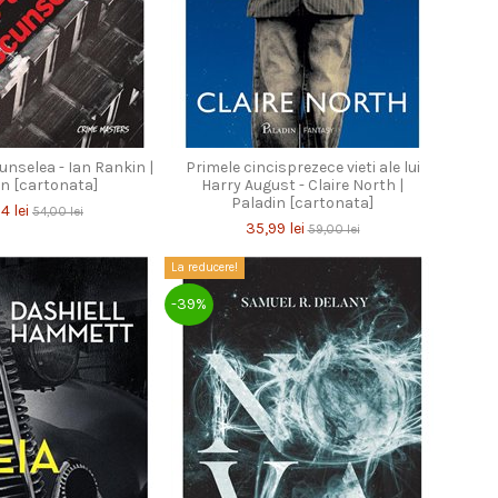
unselea - Ian Rankin |
Primele cincisprezece vieti ale lui
in [cartonata]
Harry August - Claire North |
Paladin [cartonata]
4 lei
54,00 lei
35,99 lei
59,00 lei
La reducere!
-39%