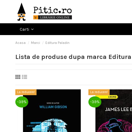
Carti
Acasa
Marci
Editura Paladin
Lista de produse dupa marca Editura
La reducere!
La reducere!
-39%
-39%