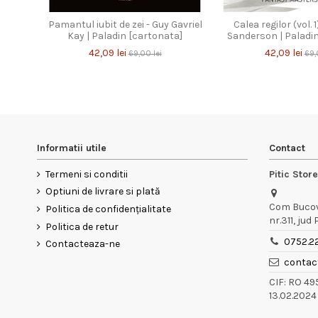
Pamantul iubit de zei - Guy Gavriel
Calea regilor (vol. 
Kay | Paladin [cartonata]
Sanderson | Paladin
42,09 lei
42,09 lei
69,00 lei
69,
Informatii utile
Contact
Termeni si conditii
Pitic Stor
Optiuni de livrare si plată
Com Bucov,
Politica de confidențialitate
nr.311, jud
Politica de retur
0752.2
Contacteaza-ne
contact
CIF: RO 4
13.02.2024