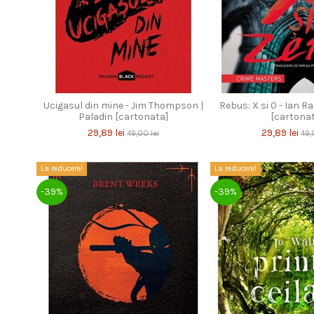
Ucigasul din mine - Jim Thompson |
Rebus: X si 0 - Ian R
Paladin [cartonata]
[cartona
29,89 lei
29,89 lei
49,00 lei
49,
La reducere!
La reducere!
-39%
-39%