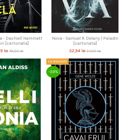
la - Dashiell Hammett
Nova - Samuel R. Delany | Paladin
din [cartonata]
[cartonata]
9 lei
32,94 lei
49,00 lei
54,00 lei
La reducere!
-39%