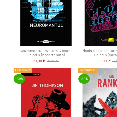
Neuromantul - William Gibson |
Ploaia electrica - Ja
Paladin [necartonata]
Paladin [cart
29,89 lei
29,89 lei
49,00 lei
49,
La reducere!
La reducere!
-39%
-39%