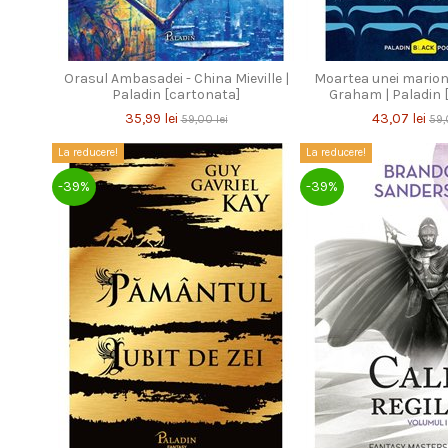
Orasul Ambasadei - China Mieville |
Moartea unei marione
Paladin [cartonata]
Graham | Paladin 
35,99 lei
43,07 lei
59,00 lei
59,
La reducere!
La reducere!
-39%
-39%