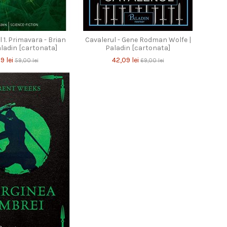
l 1. Primavara - Brian
Cavalerul - Gene Rodman Wolfe |
aladin [cartonata]
Paladin [cartonata]
9 lei
42,09 lei
59,00 lei
69,00 lei