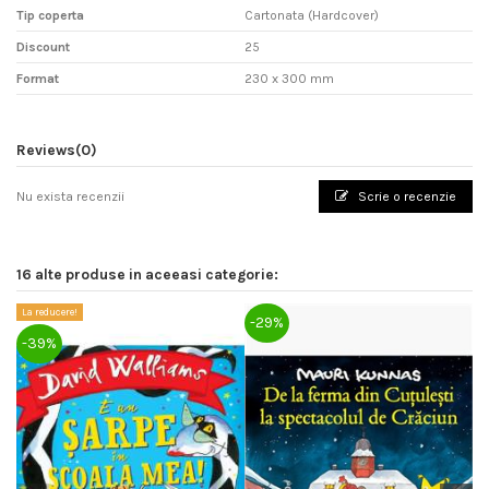
Tip coperta
Cartonata (Hardcover)
Discount
25
Format
230 x 300 mm
Reviews
(0)
Nu exista recenzii
Scrie o recenzie
16 alte produse in aceeasi categorie:
La reducere!
La
-29%
-39%
-