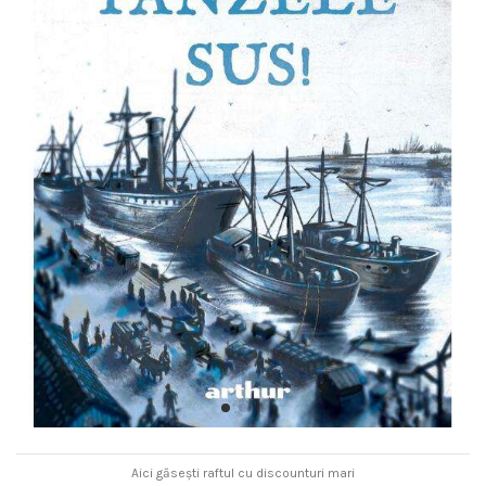
Aici găsești raftul cu discounturi mari