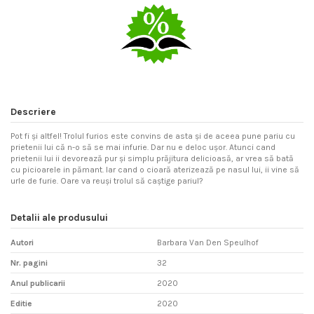
Descriere
Pot fi şi altfel! Trolul furios este convins de asta şi de aceea pune pariu cu
prietenii lui că n-o să se mai infurie. Dar nu e deloc uşor. Atunci cand
prietenii lui ii devorează pur şi simplu prăjitura delicioasă, ar vrea să bată
cu picioarele in pămant. Iar cand o cioară aterizează pe nasul lui, ii vine să
urle de furie. Oare va reuşi trolul să caştige pariul?
Detalii ale produsului
Autori
Barbara Van Den Speulhof
Nr. pagini
32
Anul publicarii
2020
Editie
2020