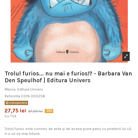
Trolul furios... nu mai e furios!? - Barbara Van
Den Speulhof | Editura Univers
Marca:
Editura Univers
Referinta
C019-000258
indisponibile
27,75 lei
37,00 lei
-25%
Cu TVA
Trolul furios este convins de asta şi de aceea pune pariu cu prietenii lui că
n-o să se mai înfurie.