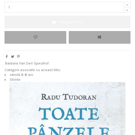
Adauga in cos
Barbara Van Den Speulhof
Categorii asociate cu aceast titlu:
vârstă 6-8 ani
Stiinte