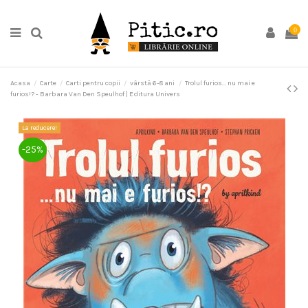
0
Acasa
Carte
Carti pentru copii
vârstă 6-8 ani
Trolul furios... nu mai e
furios!? - Barbara Van Den Speulhof | Editura Univers
La reducere!
-25%