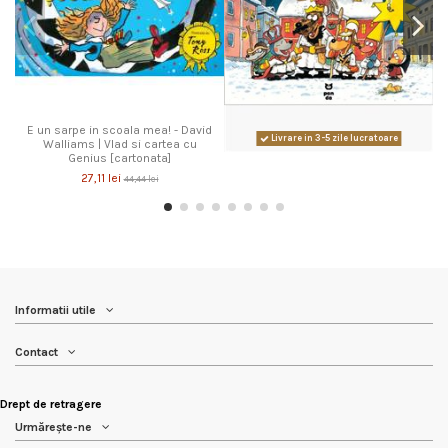
E un sarpe in scoala mea! - David
Livrare in 3-5 zile lucratoare
Walliams | Vlad si cartea cu
Genius [cartonata]
27,11 lei
44,44 lei
Informatii utile
Contact
Drept de retragere
Urmărește-ne