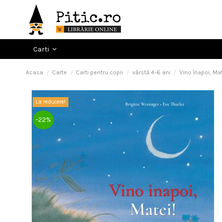
Carti
Acasa
Carte
Carti pentru copii
vârstă 4-6 ani
Vino înapoi, Mat
La reducere!
-22%