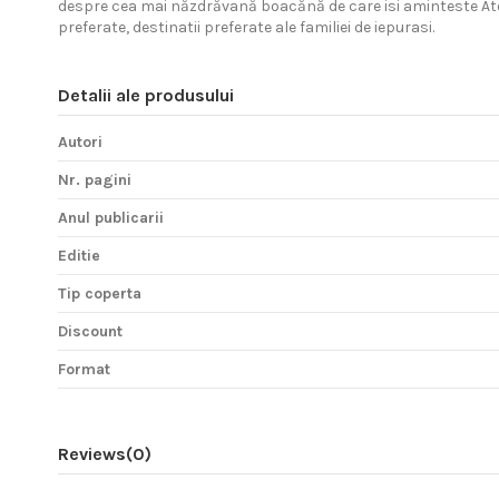
despre cea mai năzdrăvană boacănă de care isi aminteste Atelier
preferate, destinatii preferate ale familiei de iepurasi.
Detalii ale produsului
Autori
Nr. pagini
Anul publicarii
Editie
Tip coperta
Discount
Format
Reviews
(0)