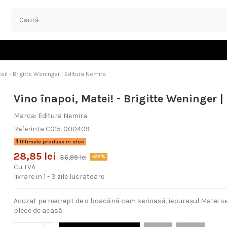
ei! - Brigitte Weninger | Editura Nemira
Vino înapoi, Matei! - Brigitte Weninger 
Marca:
Editura Nemira
Referinta
C015-000409
Ultimele produse in stoc
28,85 lei
36,99 lei
-22%
Cu TVA
livrare in 1 - 3 zile lucratoare
Acuzat pe nedrept de o boacănă cam serioasă, iepurașul Matei se
plece de acasă.