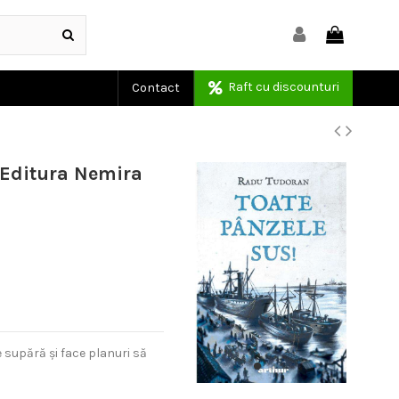
Raft cu discounturi
Contact
| Editura Nemira
 supără și face planuri să