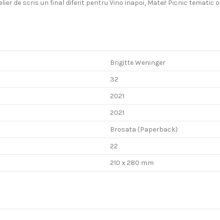
 de scris un final diferit pentru Vino inapoi, Matei! Picnic tematic or
Brigitte Weninger
32
2021
2021
Brosata (Paperback)
22
210 x 280 mm