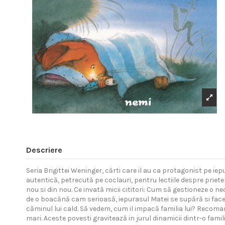
Descriere
Seria Brigittei Weninger, cărti care il au ca protagonist pe iepu
autentică, petrecută pe coclauri, pentru lectiile despre prieteni
nou si din nou. Ce invată micii cititori: Cum să gestioneze o
de o boacănă cam serioasă, iepurasul Matei se supără si face p
căminul lui cald. Să vedem, cum il impacă familia lui? Recomand
mari. Aceste povesti gravitează in jurul dinamicii dintr-o fami