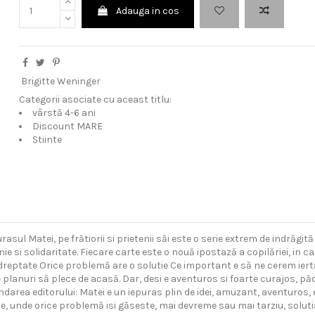
Adauga in cos
Brigitte Weninger
Categorii asociate cu aceast titlu:
vârstă 4-6 ani
Discount MARE
Stiinte
rasul Matei, pe frătiorii si prietenii săi este o serie extrem de indrăgit
e si solidaritate. Fiecare carte este o nouă ipostază a copilăriei, in car
 nedreptate Orice problemă are o solutie Ce important e să ne cerem i
lanuri să plece de acasă. Dar, desi e aventuros si foarte curajos, pădu
area editorului: Matei e un iepuras plin de idei, amuzant, aventuros, em
lie, unde orice problemă isi găseste, mai devreme sau mai tarziu, soluti