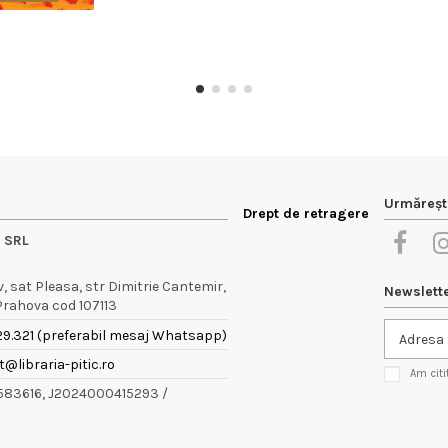
Urmăreșt
Drept de retragere
e SRL
 sat Pleasa, str Dimitrie Cantemir,
Newslett
 Prahova cod 107113
29.321 (preferabil mesaj Whatsapp)
@libraria-pitic.ro
Am citi
9583616, J2024000415293 /