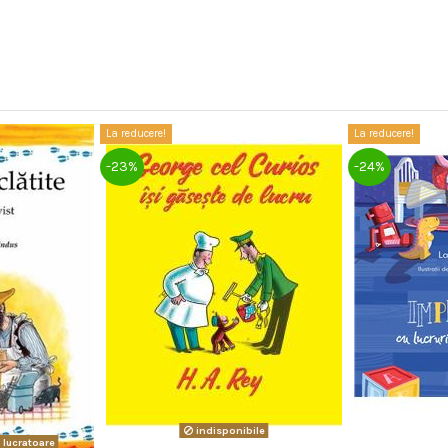
La reducere!
La reducere!
-23%
-24%
indisponibile
e lucratoare