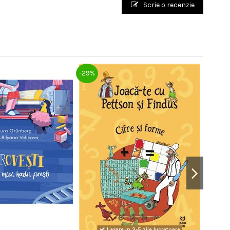
Scrie o recenzie
-29%
-29%
Livrare in 3-5 zile lucratoare