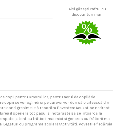
Aici găsești raftul cu
discounturi mari
ă de copii pentru umorul lor, pentru aerul de copilărie
e copiii se vor oglindi si pe care-si vor dori să o citească din
ertare cand gresim si să reparăm Povestea: Acuzat pe nedrept
rea il sperie la tot pasul si hotărăste să se intoarcă la
patic, atent cu frătiorii mai mici si generos cu frătiorii mai
a. Legături cu programa scolară/Activităti: Povestile fiecăruia