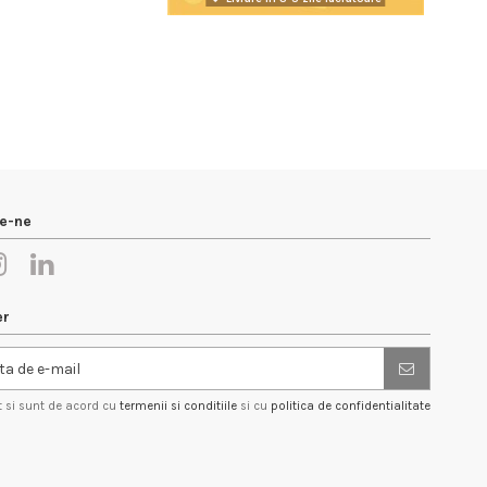
e-ne
er
t si sunt de acord cu
termenii si conditiile
si cu
politica de confidentialitate