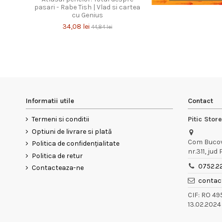
pasari - Rabe Tish | Vlad si cartea
cu Genius
34,08 lei
44,84 lei
Informatii utile
Contact
Termeni si conditii
Pitic Stor
Optiuni de livrare si plată
Com Bucov,
Politica de confidențialitate
nr.311, jud
Politica de retur
0752.2
Contacteaza-ne
contact
CIF: RO 4
13.02.2024