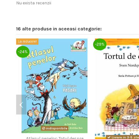
Nu exista recenzii
16 alte produse in aceeasi categorie:
La reducere!
-29%
-24%
indisponibile
Livrare in 3-5 zil
Atlasul penelor: Totul despre