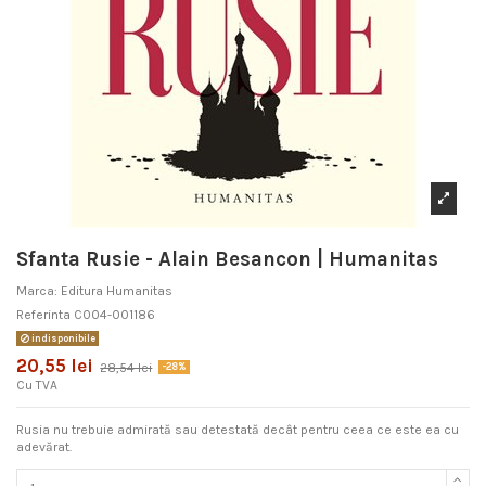
Sfanta Rusie - Alain Besancon | Humanitas
Marca:
Editura Humanitas
Referinta
C004-001186
indisponibile
20,55 lei
28,54 lei
-28%
Cu TVA
Rusia nu trebuie admirată sau detestată decât pentru ceea ce este ea cu
adevărat.