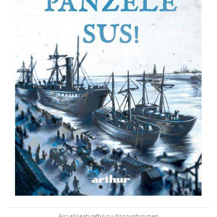
Aici găsești raftul cu discounturi mari