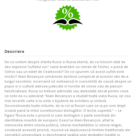
Descriere
De ce vorbim despre sfanta Rusie si Rusia eternă, de ce folosim atat de
des expresia "sufletul rus“ cand analizăm un roman de Tolstoi, o piesă de
Cehov sau un balet de Ceaikovski? De ce spunem că acest suflet este
mistic? Alain Besançon urmăreste destinul complicat al acestor idei de-a
lungul secolelor, incercand să vorbească in cunostintă de cauză despre un
popor si o cultură adesea judecate in functie de clisee sau de pasiuni
falsificatoare. Rusia nu trebuie admirată sau detestată decat pentru ceea
ce este ea cu adevărat. "Alain Besançon a studiat toată viaţa Rusia, iar cea
mai recentă carte a lui este o bijuterie de echilibru şi sinteză.
Deconstruieşte toate miturile, de la cel al Rusiei care se ia pe sine drept
icoană pană la mitul sovietismului distrugător. O lecţie superbă.“ — Le
Figaro "Rusia este o prismă in care distingem o parte esentială din
identitatea noastră de europeni. Eseul lui Alain Besançon, aflat la
intersectia dintre istoria politică, istoria mentalitătilor si istoria religiei,
sondează această prismă, reusind să depăsească limitele traditionale ale
cercetării universitare si deschizand spatiul unei dezbateri inedite si