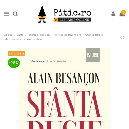
0
Acasa
Carte
Istorie și politică
Politica si guvernare
Sfanta Rusie -
Alain Besancon | Humanitas
La reducere!
-28%