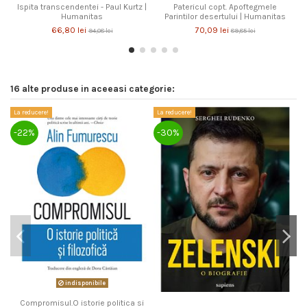
Ispita transcendentei - Paul Kurtz |
Patericul copt. Apoftegmele
Humanitas
Parintilor desertului | Humanitas
66,80 lei
70,09 lei
94,08 lei
89,85 lei
16 alte produse in aceeasi categorie:
La reducere!
La reducere!
La
-22%
-30%
-
indisponibile
Compromisul.O istorie politica si