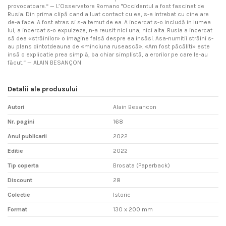
provocatoare.“ — L’Osservatore Romano "Occidentul a fost fascinat de
Rusia. Din prima clipă cand a luat contact cu ea, s-a intrebat cu cine are
de-a face. A fost atras si s-a temut de ea. A incercat s-o includă in lumea
lui, a incercat s-o expulzeze; n-a reusit nici una, nici alta. Rusia a incercat
să dea «străinilor» o imagine falsă despre ea insăsi. Asa-numitii străini s-
au plans dintotdeauna de «minciuna rusească». «Am fost păcăliti» este
insă o explicatie prea simplă, ba chiar simplistă, a erorilor pe care le-au
făcut.“ — ALAIN BESANÇON
Detalii ale produsului
Autori
Alain Besancon
Nr. pagini
168
Anul publicarii
2022
Editie
2022
Tip coperta
Brosata (Paperback)
Discount
28
Colectie
Istorie
Format
130 x 200 mm