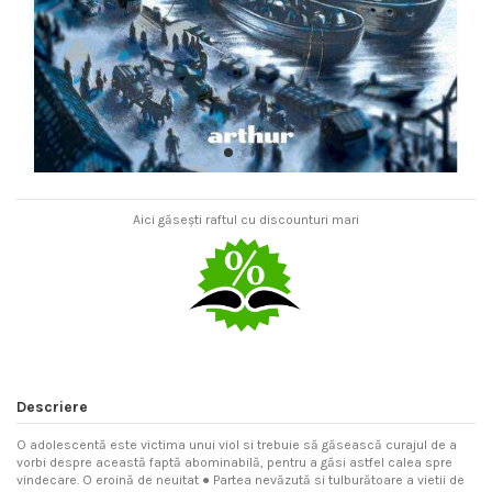
Aici găsești raftul cu discounturi mari
Descriere
O adolescentă este victima unui viol si trebuie să găsească curajul de a
vorbi despre această faptă abominabilă, pentru a găsi astfel calea spre
vindecare. O eroină de neuitat ● Partea nevăzută si tulburătoare a vietii de