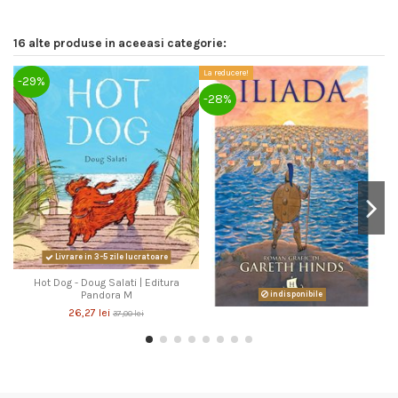
16 alte produse in aceeasi categorie:
La reducere!
-29%
-
-28%
Livrare in 3-5 zile lucratoare
Hot Dog - Doug Salati | Editura
Pandora M
indisponibile
26,27 lei
37,00 lei