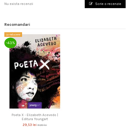
Nu exista recenzii
Scrie o recenzie
Recomandari
La reducere!
-43%
Poeta X - Elizabeth Acevedo |
Editura Youngart
29,53 lei
51,80 lei