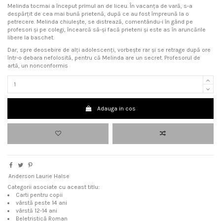
Melinda tocmai a început primul an de liceu. În vacanța de vară, s-a
despărțit de cea mai bună prietenă, după ce au fost împreună la o
petrecere. Melinda chiulește, se distrează, comentându-i în gând pe
profesori și pe colegi, încearcă să-și facă prieteni și este as în aruncările
libere la baschet.
Dar, spre deosebire de alți adolescenți, vorbește rar și se retrage după ore
într-o debara nefolosită, pentru că Melinda are un secret. Profesorul de
artă, un nonconformis
Adauga in cos
Anderson Laurie Halse
Categorii asociate cu aceast titlu:
Carti pentru copii
vârstă peste 14 ani
vârstă 12-14 ani
Beletristică Roman