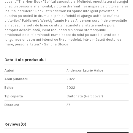
cuvant.” The Horn Book "Spiritul sarcastic al Melindei, onestitatea si curajul
o fac un personaj memorabil; victoria din final ii va inspira pe cititori si le va
insufla incredere.” Booklist "Anderson isi spune inteligent povestea, o
sustine pe eroină in drumul ei prin suferintă si ajunge astfel la sufletul
cititorilor.” Publisher's Weekly "Laurie Halse Anderson surprinde provocările
si necazurile vietii de liceu cu atata naturalete si atata emotie pură,
complet descătusată, incat recunosti din prima stereotipurile
emblematice si-ti amintesti numaidecat de rolul pe care l-ai avut de-a
lungul acelor patru ani intensi ce ti-au modelat, intr-o măsură destul de
mare, personalitatea.” - Simona Stoica
Detalii ale produsului
Autori
Anderson Laurie Halse
Anul publicarii
2022
Editie
2022
Tip coperta
Cartonata (Hardcover)
Discount
37
Reviews
(0)