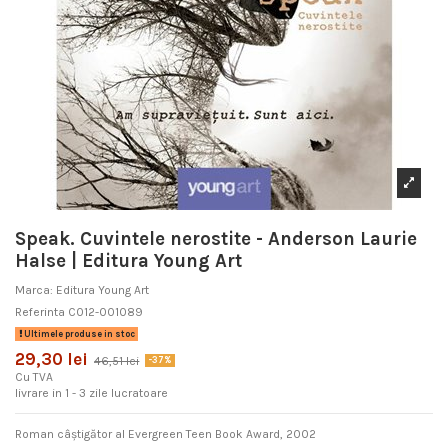
Speak. Cuvintele nerostite - Anderson Laurie
Halse | Editura Young Art
Marca:
Editura Young Art
Referinta
C012-001089
Ultimele produse in stoc
29,30 lei
46,51 lei
-37%
Cu TVA
livrare in 1 - 3 zile lucratoare
Roman câștigător al Evergreen Teen Book Award, 2002