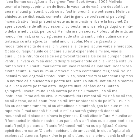
liceu Roman castigător al Evergreen Teen Book Award, 2002 Melinda
tocmai a inceput primul an de liceu. In vacanta de vară, s-a despărtit de
cea mai bună prietenă, după ce au fost impreună la o petrecere. Melinda
chiuleste, se distrează, comentandu-i in gand pe profesori si pe colegi,
incearcă să-si facă prieteni si este as in aruncările libere la baschet. Dar,
spre deosebire de alti adolescenti, vorbeste rar si se retrage după ore intr-
o debara nefolosită, pentru că Melinda are un secret. Profesorul de artă, un
nonconformist, si un coleg pasionat de stiintă sunt printre putinii care o
tratează cu intelegere. La finalul anului scolar, Melinda găseste o
modalitate inedită de a iesi din lumea ei si de a-si spune vorbele nerostite.
Odată cu răspunsurile celor care au avut experiente similare, vine si
curajul de a infrunta ceea ce i-a provocat tăcerea. De ce să cumperi cartea
Pentru a invăta cum să discuti despre experientele dificile Fiindcă este un
roman scris cu mult umor Pentru viziunea realistă asupra vietii liceenilor 5
citate scurte: Ai mei nu m-au crescut in vreo confesiune religioasă. Noi ne
inchinăm mai degrabă Sfintei Treimi Visa, MasterCard si American Express.
Ea imi zice că sinuciderea e pentru lasi. Asta-i o latură urat-crudă a mamei.
Si-a luat o carte pe tema asta. Dragoste dură. Zăhărel acru. Catifea
ghimpată. Discutii mute. Lasă cartea pe bazinul toaletei, ca să mă
instruiesc. Prima oră de chiul e minunată. Nu-i nimeni să-mi zică ce să fac,
ce să citesc, ce să spun. Parc-as trăi intr-un videoclip de pe MTV – nu din
ăla cu costume tampite, ci cu atitudinea aia tantosă, gen fac cum mi se
rupe mie. E mai usor să-ti cureti dintii cu sarmă ghimpată decat să
recunosti că-ti place de cineva in gimnaziu. Dacă Alice in Tara Minunilor ar
fi fost scrisă in zilele noastre, pun pariu că s-ar fi ales cu o super-portie de
cartofi prăjiti pe care ar fi scris "Mănancă-mă“, nu cu o prăjitură. Cateva
opinii despre carte: "O carte neobisnuit de amuzantă, in ciuda faptului că
explorează durerea. Speak tine in priză cititorul de la primul pană la ultimul