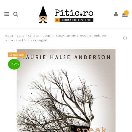
0
Acasa
Carte
Carti pentru copii
Speak. Cuvintele nerostite - Anderson
Laurie Halse | Editura Young Art
La reducere!
-37%