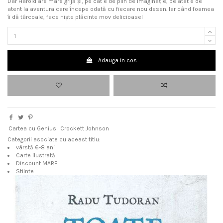
Dar Harold are mare grijă şi, pe cât e de plin de imaginaţie, pe atât e de
atent la aventura care începe odată cu fiecare nou desen. Iar când foamea
îi dă târcoale, face nişte plăcinte mov delicioase!
Adauga in cos
Cartea cu Genius
Crockett Johnson
Categorii asociate cu aceast titlu:
vârstă 6-8 ani
Carte ilustrată
Discount MARE
Stiinte