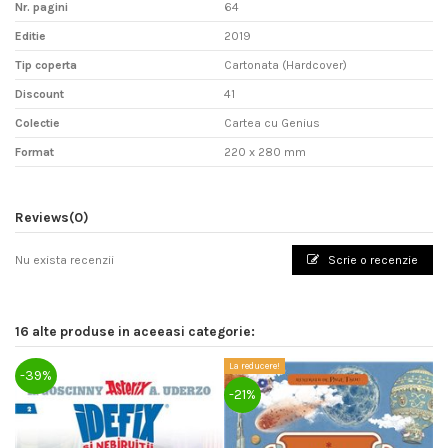
Nr. pagini
64
Editie
2019
Tip coperta
Cartonata (Hardcover)
Discount
41
Colectie
Cartea cu Genius
Format
220 x 280 mm
Reviews
(0)
Nu exista recenzii
Scrie o recenzie
16 alte produse in aceeasi categorie:
La reducere!
La
-39%
-21%
-