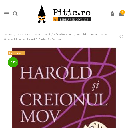
0
Acasa
Carte
Carti pentru copii
vârstă 6-8 ani
Harold si creionul mov -
Crockett Johnson | Vlad Si Cartea Cu Genius
La reducere!
-41%