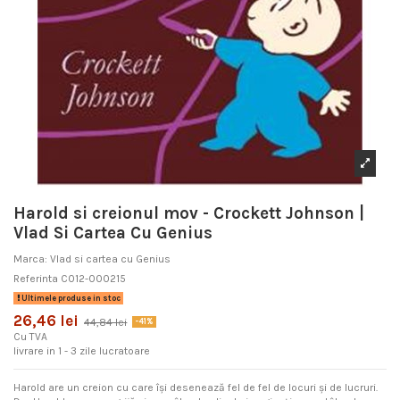
Harold si creionul mov - Crockett Johnson |
Vlad Si Cartea Cu Genius
Marca:
Vlad si cartea cu Genius
Referinta
C012-000215
Ultimele produse in stoc
26,46 lei
44,84 lei
-41%
Cu TVA
livrare in 1 - 3 zile lucratoare
Harold are un creion cu care îşi desenează fel de fel de locuri şi de lucruri.