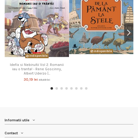
indisponibile
indisponibile
Idefix si Nebiruitii Vol 2. Romanii
iau o tranta! - Rene Goscinny,
Albert Uderzo |...
30,19 lei
49,49 lei
Informatii utile
Contact