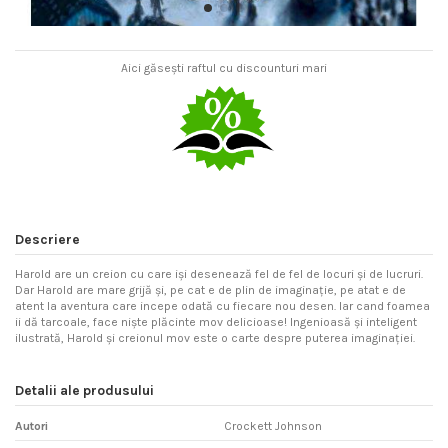
Aici găsești raftul cu discounturi mari
Descriere
Harold are un creion cu care işi desenează fel de fel de locuri şi de lucruri.
Dar Harold are mare grijă şi, pe cat e de plin de imaginaţie, pe atat e de
atent la aventura care incepe odată cu fiecare nou desen. Iar cand foamea
ii dă tarcoale, face nişte plăcinte mov delicioase! Ingenioasă şi inteligent
ilustrată, Harold şi creionul mov este o carte despre puterea imaginaţiei.
Detalii ale produsului
Autori
Crockett Johnson