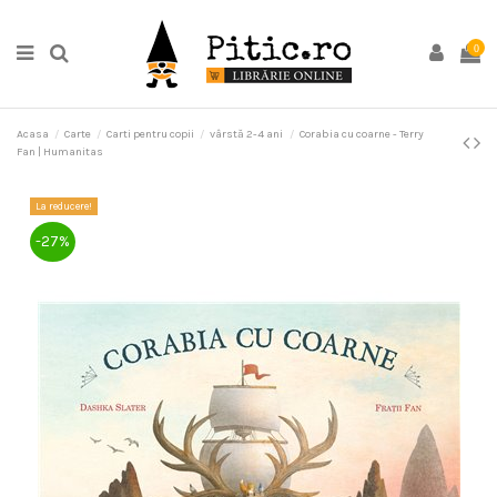
0
Acasa
Carte
Carti pentru copii
vârstă 2-4 ani
Corabia cu coarne - Terry
Fan | Humanitas
La reducere!
-27%