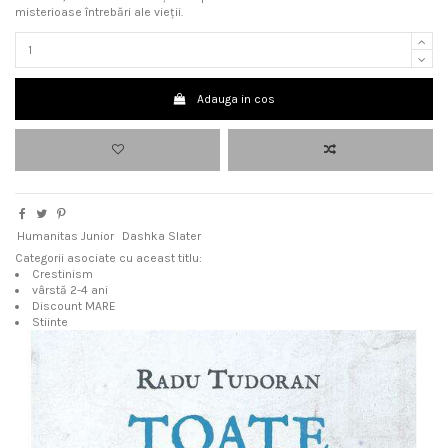
misterioase întrebări ale vieții.
Adauga in cos
Humanitas Junior
Dashka Slater
Categorii asociate cu aceast titlu:
Crestinism
vârstă 2-4 ani
Discount MARE
Stiinte