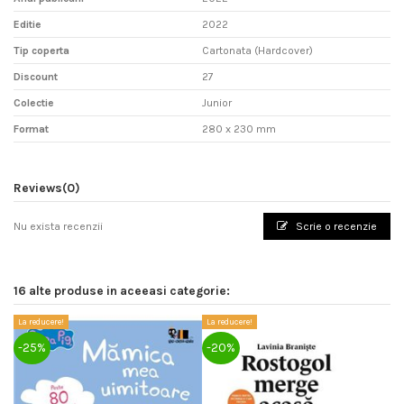
Editie
2022
Tip coperta
Cartonata (Hardcover)
Discount
27
Colectie
Junior
Format
280 x 230 mm
Reviews
(0)
Nu exista recenzii
Scrie o recenzie
16 alte produse in aceeasi categorie:
La reducere!
La reducere!
La
-25%
-20%
-