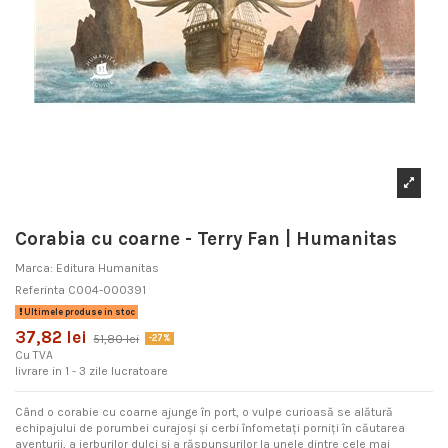
Corabia cu coarne - Terry Fan | Humanitas
Marca:
Editura Humanitas
Referinta
C004-000391
Ultimele produse in stoc
37,82 lei
51,80 lei
-27%
Cu TVA
livrare in 1 - 3 zile lucratoare
Când o corabie cu coarne ajunge în port, o vulpe curioasă se alătură
echipajului de porumbei curajoși și cerbi înfometați porniți în căutarea
aventurii, a ierburilor dulci și a răspunsurilor la unele dintre cele mai