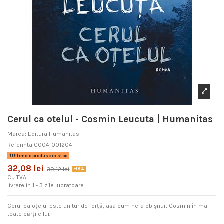
Cerul ca otelul - Cosmin Leucuta | Humanitas
Marca:
Editura Humanitas
Referinta
C004-001204
Ultimele produse in stoc
32,08 lei
39,12 lei
-18%
Cu TVA
livrare in 1 - 3 zile lucratoare
Cerul ca oțelul este un tur de forță, așa cum ne-a obișnuit Cosmin în mai
toate cărțile lui.