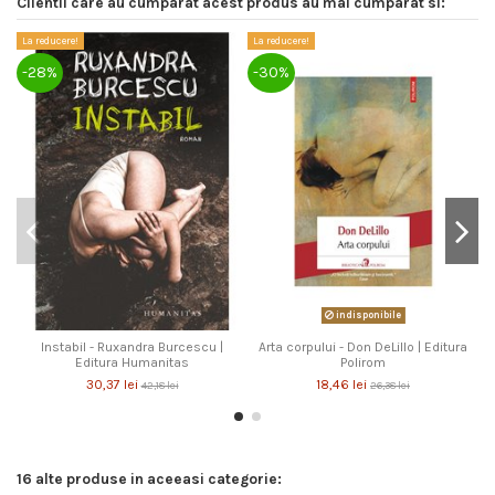
Clientii care au cumparat acest produs au mai cumparat si:
La reducere!
La reducere!
La
-28%
-30%
-
indisponibile
Instabil - Ruxandra Burcescu |
Arta corpului - Don DeLillo | Editura
Editura Humanitas
Polirom
30,37 lei
18,46 lei
42,18 lei
26,38 lei
16 alte produse in aceeasi categorie: