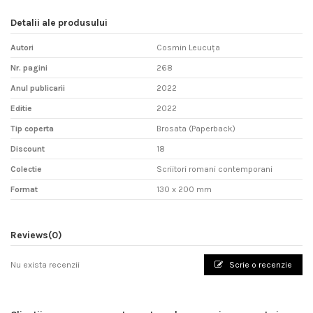
Detalii ale produsului
Autori
Cosmin Leucuța
Nr. pagini
268
Anul publicarii
2022
Editie
2022
Tip coperta
Brosata (Paperback)
Discount
18
Colectie
Scriitori romani contemporani
Format
130 x 200 mm
Reviews
(0)
Nu exista recenzii
Scrie o recenzie