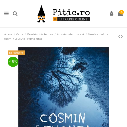
0
Acasa
Carte
Beletristică Roman
Autori contemporani
Cerul ca otelul -
Cosmin Leucuta | Humanitas
La reducere!
-18%