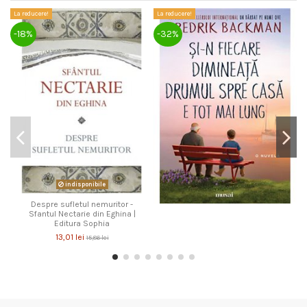
La reducere!
La reducere!
La
-18%
-32%
-
indisponibile
Despre sufletul nemuritor -
Sfantul Nectarie din Eghina |
Editura Sophia
13,01 lei
15,86 lei