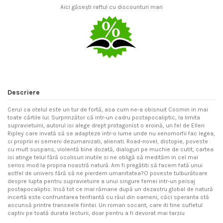
Aici găsești raftul cu discounturi mari
Descriere
Cerul ca otelul este un tur de fortă, asa cum ne-a obisnuit Cosmin in mai
toate cărtile lui. Surprinzător că intr-un cadru postapocaliptic, la limita
supravietuirii, autorul isi alege drept protagonist o eroină, un fel de Ellen
Ripley care invată să se adapteze intr-o lume unde nu xenomorfii fac legea,
ci propriii ei semeni dezumanizati, alienati. Road-novel, distopie, poveste
cu mult suspans, violentă bine dozată, dialoguri pe muchie de cutit, cartea
isi atinge telul fără ocolisuri inutile si ne obligă să medităm in cel mai
serios mod la propria noastră natură. Am fi pregătiti să facem fată unui
astfel de univers fără să ne pierdem umanitatea?O poveste tulburătoare
despre lupta pentru supravietuire a unui singure femei intr-un peisaj
postapocaliptic. Insă tot ce mai rămane după un dezastru global de natură
incertă este confruntarea terifiantă cu răul din oameni, căci speranta stă
ascunsă printre transeele fiintei. Un roman socant, care iti tine sufletul
captiv pe toată durata lecturii, doar pentru a fi devorat mai tarziu