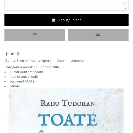
Adauga in cos
Scriitori romani contemporani
Cosmin Leucuța
Categorii asociate cu aceast titlu:
Autori contemporani
Istorie universală
Discount MARE
Stiinte