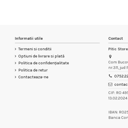
Informatii utile
Contact
Termeni si conditii
Pitic Stor
Optiuni de livrare si plată
Com Bucov,
Politica de confidențialitate
nr.311, jud
Politica de retur
0752.2
Contacteaza-ne
contact
CIF: RO 4
13.02.2024
IBAN: RO2
Banca Co