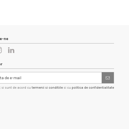
e-ne
er
t si sunt de acord cu
termenii si conditiile
si cu
politica de confidentialitate