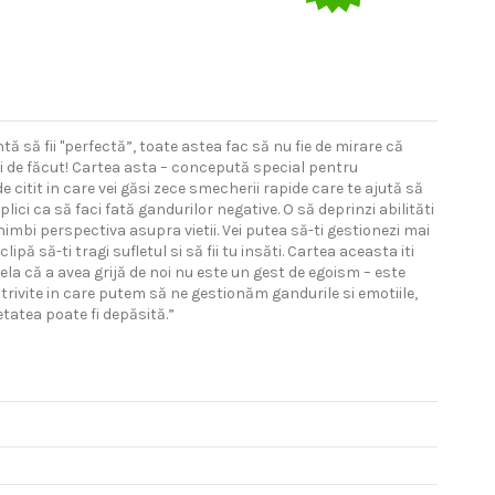
ă să fii "perfectă”, toate astea fac să nu fie de mirare că
 ai de făcut! Cartea asta – concepută special pentru
de citit in care vei găsi zece smecherii rapide care te ajută să
ici ca să faci fată gandurilor negative. O să deprinzi abilităti
imbi perspectiva asupra vietii. Vei putea să-ti gestionezi mai
lipă să-ti tragi sufletul si să fii tu insăti. Cartea aceasta iti
la că a avea grijă de noi nu este un gest de egoism – este
trivite in care putem să ne gestionăm gandurile si emotiile,
tatea poate fi depăsită.”