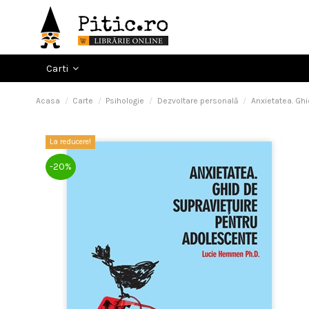
Carti
Acasa
Carte
Psihologie
Dezvoltare personală
Anxietatea. Gh
La reducere!
-20%