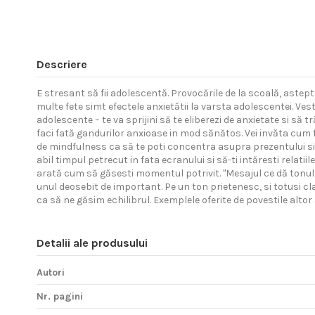
Descriere
E stresant să fii adolescentă. Provocările de la scoală, astept
multe fete simt efectele anxietătii la varsta adolescentei. Ves
adolescente – te va sprijini să te eliberezi de anxietate si să t
faci fată gandurilor anxioase in mod sănătos. Vei invăta cum fun
de mindfulness ca să te poti concentra asupra prezentului si e
abil timpul petrecut in fata ecranului si să-ti intăresti relatiile
arată cum să găsesti momentul potrivit. "Mesajul ce dă tonul 
unul deosebit de important. Pe un ton prietenesc, si totusi cl
ca să ne găsim echilibrul. Exemplele oferite de povestile alto
Detalii ale produsului
Autori
Nr. pagini