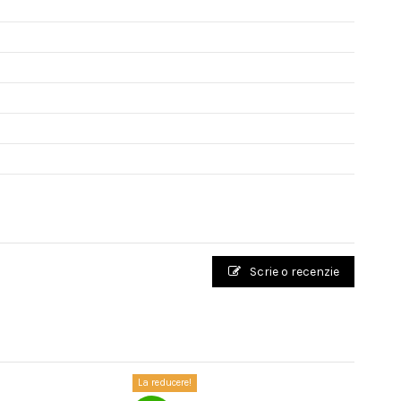
Scrie o recenzie
La reducere!
La reduce