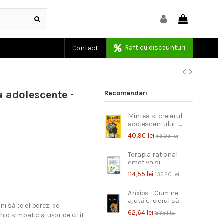
Raft cu discounturi
Contact
u adolescente -
Recomandari
Mintea si creierul
adolescentului -...
40,90 lei
56,03 lei
Terapia rational
emotiva si...
114,55 lei
133,20 lei
Anxios - Cum ne
ajută creierul să...
i să te eliberezi de
62,64 lei
83,51 lei
ghid simpatic și ușor de citit