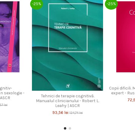
-25%
-25%
nitiv-
Copii dificili
 sexologie -
expert - Rus
Tehnici de terapie cognitivă.
| ASCR
72,9
Manualul clinicianului - Robert L.
Leahy | ASCR
57 lei
93,56 lei
124,74 lei