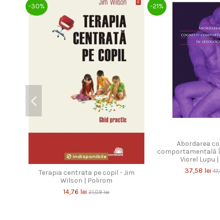
-30%
-21%
Abordarea cog
comportamentală în
indisponibile
Viorel Lupu 
37,58 lei
47,
Terapia centrata pe copil - Jim
Wilson | Polirom
14,76 lei
21,09 lei