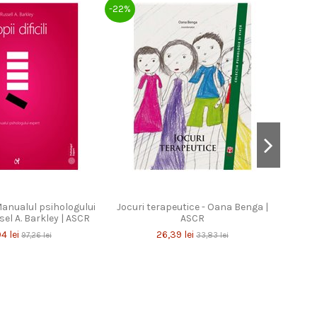
-22%
-23%
. Manualul psihologului
Jocuri terapeutice - Oana Benga |
Depre
sel A. Barkley | ASCR
ASCR
Mar
4 lei
26,39 lei
97,26 lei
33,83 lei