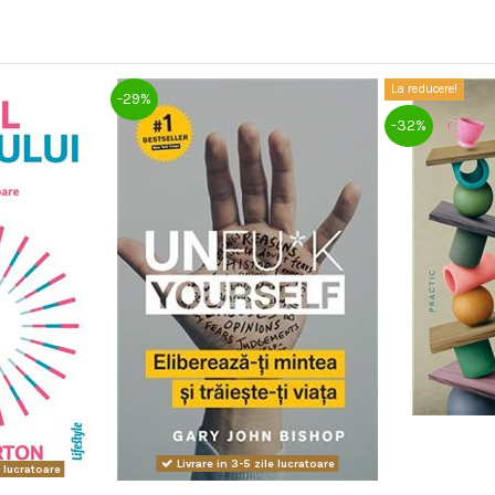
La reducere!
-29%
-32%
Livrare in 3-5 zile lucratoare
e lucratoare