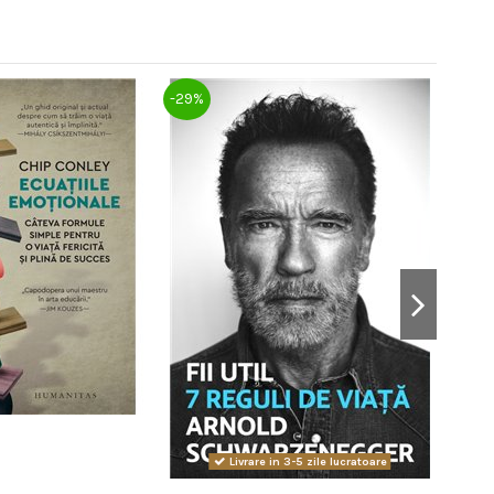
La reduce
-29%
-32%
Livrare in 3-5 zile lucratoare