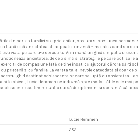
ările din partea familiei si a prietenilor, precum si presiunea permanent
tea bună e că anxietatea chiar poate fi invinsă – mai ales cand stii ce
răiesti viata pe care ti-o doresti tu. Ai in mană un ghid simpatic si usor 
ctionează anxietatea, de ce o simti si strategiile pe care poti să le apl
xercitii de compasiune fată de tine insăti cu ajutorul cărora să-ti sch
 cu prietenii si cu familia. La varsta ta, ai nevoie cateodată si doar de o c
acestui ghid destinat adolescentelor care se luptă cu anxietatea – ace
ar si la obiect, Lucie Hemmen ne indrumă spre modalitătile cele mai po
r adolescente sau tinere sunt o sursă de optimism si sperantă că anxie
Lucie Hemmen
252