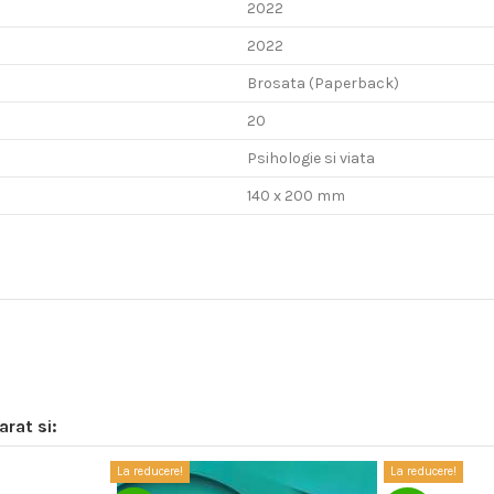
2022
2022
Brosata (Paperback)
20
Psihologie si viata
140 x 200 mm
rat si:
La reducere!
La reducere!