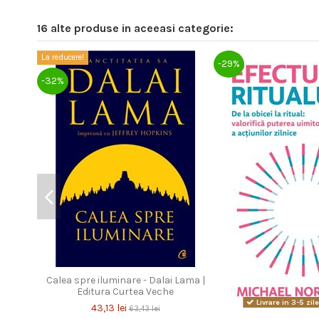
16 alte produse in aceeasi categorie:
La reducere!
-29%
-32%
Calea spre iluminare - Dalai Lama |
Editura Curtea Veche
Livrare in 3-5 zil
43,13 lei
63,43 lei