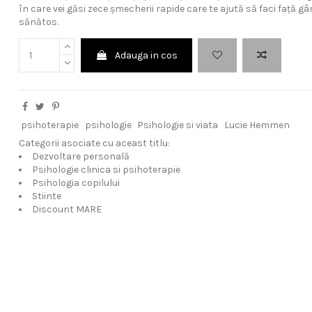
în care vei găsi zece șmecherii rapide care te ajută să faci față 
sănătos.
Adauga in cos
psihoterapie
psihologie
Psihologie si viata
Lucie Hemmen
Categorii asociate cu aceast titlu:
Dezvoltare personală
Psihologie clinica si psihoterapie
Psihologia copilului
Stiinte
Discount MARE