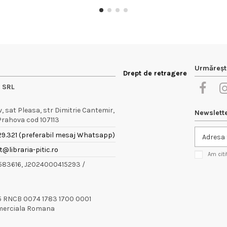
Urmăreșt
Drept de retragere
e SRL
 sat Pleasa, str Dimitrie Cantemir,
Newslett
 Prahova cod 107113
29.321 (preferabil mesaj Whatsapp)
@libraria-pitic.ro
Am citi
9583616, J2024000415293 /
5 RNCB 0074 1783 1700 0001
merciala Romana