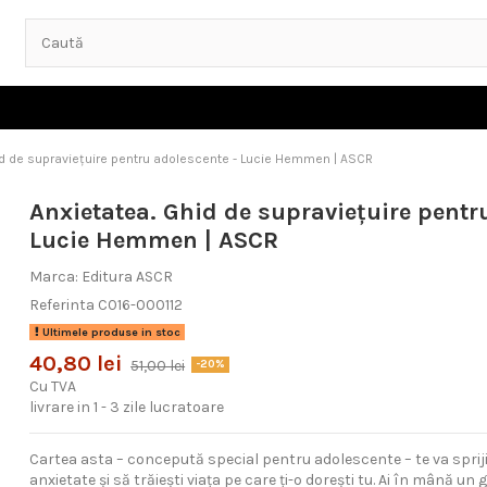
id de supraviețuire pentru adolescente - Lucie Hemmen | ASCR
Anxietatea. Ghid de supraviețuire pentr
Lucie Hemmen | ASCR
Marca:
Editura ASCR
Referinta
C016-000112
Ultimele produse in stoc
40,80 lei
51,00 lei
-20%
Cu TVA
livrare in 1 - 3 zile lucratoare
Cartea asta – concepută special pentru adolescente – te va sprijin
anxietate și să trăiești viața pe care ți-o dorești tu. Ai în mână un 