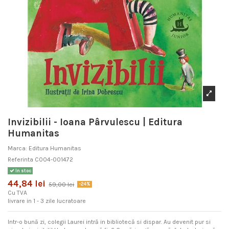
Invizibilii - Ioana Pârvulescu | Editura
Humanitas
Marca:
Editura Humanitas
Referinta
C004-001472
In stoc
44,84 lei
59,00 lei
-24%
Cu TVA
livrare in 1 - 3 zile lucratoare
Intr-o bună zi, colegii Laurei intră in bibliotecă si dispar. Au devenit pur si