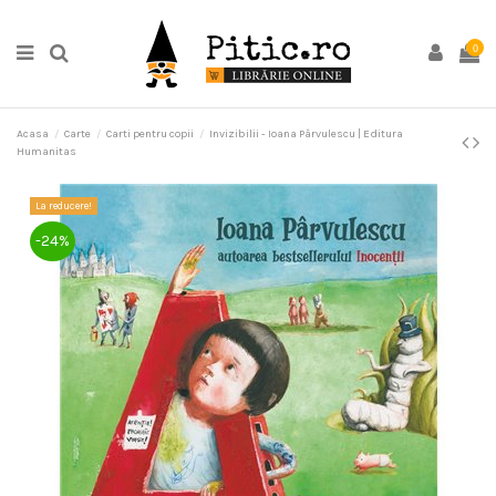
0
Acasa
Carte
Carti pentru copii
Invizibilii - Ioana Pârvulescu | Editura
Humanitas
La reducere!
-24%