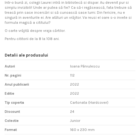
Intr-o bună zi, colegii Laurei intră in bibliotecă si dispar. Au devenit pur si
simplu invizibili! Unde ar putea să fie? Ca să-i regăsească, fata trebuie să
treacă prin sase incercări si să cunoască sase lumi. Din fericire, nu e
singură in aventurile ei. Are alături un vrăjitor. Va reusi el oare s-o invete si
formula magică a cititului?
O carte vrăjită despre vraja cărtilor.
Pentru cititorii de la 8 la 108 ani.
Detalii ale produsului
Autori
Ioana Pârvulescu
Nr. pagini
112
Anul publicarii
2022
Editie
2022
Tip coperta
Cartonata (Hardcover)
Discount
24
Colectie
Junior
Format
160 x 230 mm