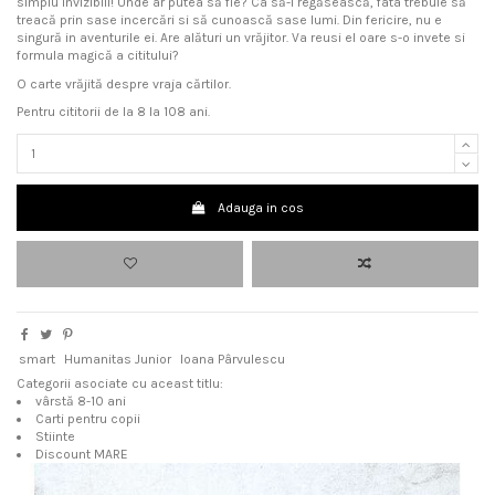
simplu invizibili! Unde ar putea să fie? Ca să-i regăsească, fata trebuie să
treacă prin sase incercări si să cunoască sase lumi. Din fericire, nu e
singură in aventurile ei. Are alături un vrăjitor. Va reusi el oare s-o invete si
formula magică a cititului?
O carte vrăjită despre vraja cărtilor.
Pentru cititorii de la 8 la 108 ani.
Adauga in cos
smart
Humanitas Junior
Ioana Pârvulescu
Categorii asociate cu aceast titlu:
vârstă 8-10 ani
Carti pentru copii
Stiinte
Discount MARE