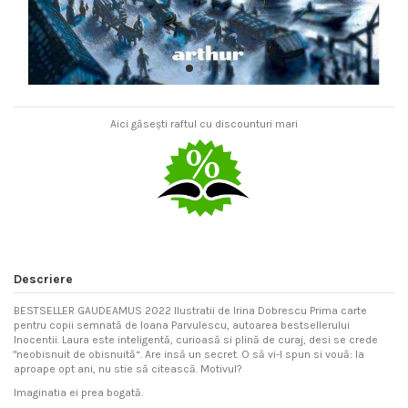
Aici găsești raftul cu discounturi mari
Descriere
BESTSELLER GAUDEAMUS 2022 Ilustratii de Irina Dobrescu Prima carte
pentru copii semnată de Ioana Parvulescu, autoarea bestsellerului
Inocentii. Laura este inteligentă, curioasă si plină de curaj, desi se crede
"neobisnuit de obisnuită“. Are insă un secret. O să vi-l spun si vouă: la
aproape opt ani, nu stie să citească. Motivul?
Imaginatia ei prea bogată.