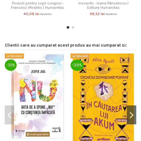
Povesti pentru copii curajosi -
Inocentii - Ioana Pârvulescu |
Francesc Miralles | Humanitas
Editura Humanitas
40,09 lei
39,52 lei
52,75 lei
52,00 lei
Clientii care au cumparat acest produs au mai cumparat si:
La reducere!
La reducere!
La
-31%
-39%
-
indisponibile