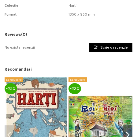
Colectie
Harti
Format
1350 x 950 mm
Reviews
(0)
Nu exista recenzii
Scrie o recenzie
Recomandari
La reducere!
La reducere!
La
-25%
-22%
-