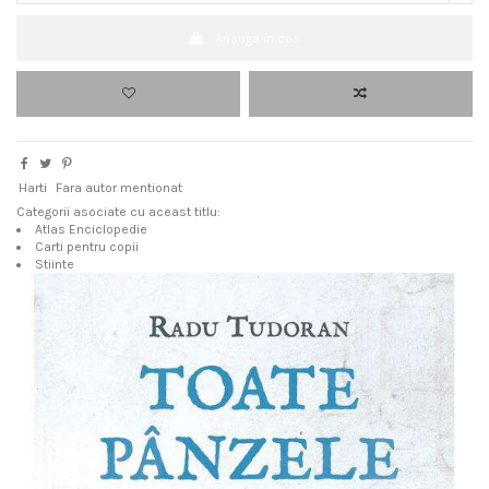
Adauga in cos
Harti
Fara autor mentionat
Categorii asociate cu aceast titlu:
Atlas Enciclopedie
Carti pentru copii
Stiinte