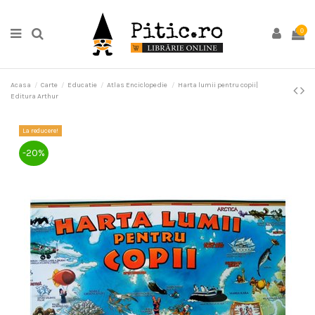
0
Acasa
Carte
Educatie
Atlas Enciclopedie
Harta lumii pentru copii|
Editura Arthur
La reducere!
-20%