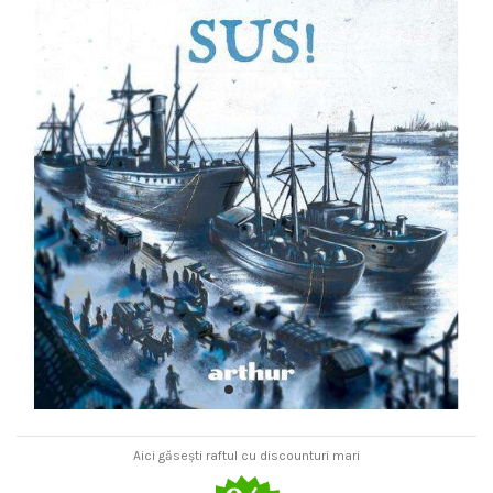
Aici găsești raftul cu discounturi mari