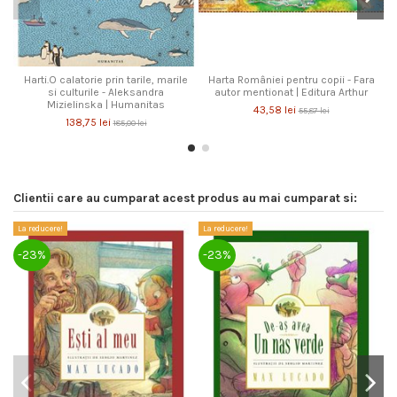
Harti.O calatorie prin tarile, marile
Harta României pentru copii - Fara
si culturile - Aleksandra
autor mentionat | Editura Arthur
Mizielinska | Humanitas
43,58 lei
55,87 lei
138,75 lei
185,00 lei
Clientii care au cumparat acest produs au mai cumparat si:
La reducere!
La reducere!
La
-23%
-23%
-